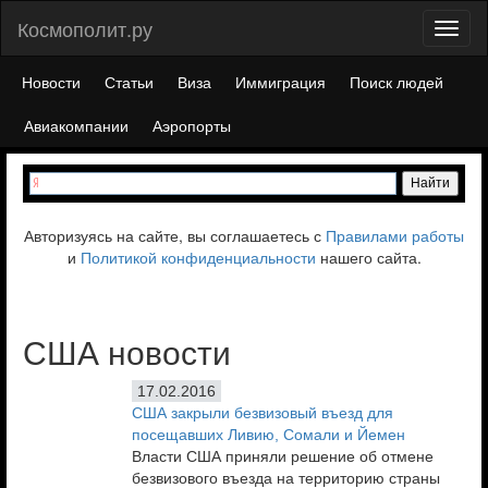
Космополит.ру
Toggl
naviga
Новости
Статьи
Виза
Иммиграция
Поиск людей
Авиакомпании
Аэропорты
Авторизуясь на сайте, вы соглашаетесь с
Правилами работы
и
Политикой конфиденциальности
нашего сайта.
США новости
17.02.2016
США закрыли безвизовый въезд для
посещавших Ливию, Сомали и Йемен
Власти США приняли решение об отмене
безвизового въезда на территорию страны