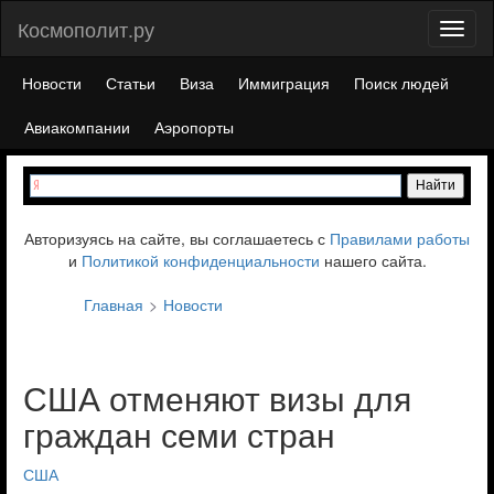
Космополит.ру
Toggl
naviga
Новости
Статьи
Виза
Иммиграция
Поиск людей
Авиакомпании
Аэропорты
Авторизуясь на сайте, вы соглашаетесь с
Правилами работы
и
Политикой конфиденциальности
нашего сайта.
Главная
Новости
США отменяют визы для
граждан семи стран
США