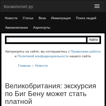
Космополит.ру
Toggl
naviga
Новости
Статьи
Виза
Иммиграция
Поиск людей
Авиакомпании
Аэропорты
Авторизуясь на сайте, вы соглашаетесь с
Правилами работы
и
Политикой конфиденциальности
нашего сайта.
Главная
Новости
Великобритания: экскурсия
по Биг Бену может стать
платной