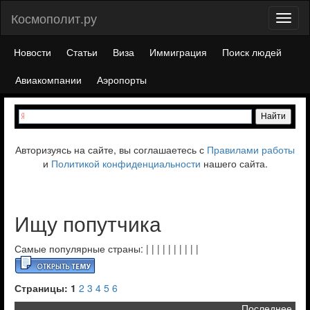
Космополит.ру
Toggl
naviga
Новости
Статьи
Виза
Иммиграция
Поиск людей
Авиакомпании
Аэропорты
Авторизуясь на сайте, вы соглашаетесь с
Правилами работы
и
Политикой конфиденциальности
нашего сайта.
Ищу попутчика
Самые популярные страны:
|
|
|
|
|
|
|
|
|
|
Страницы:
1
2
3
4
5
6
Последнее