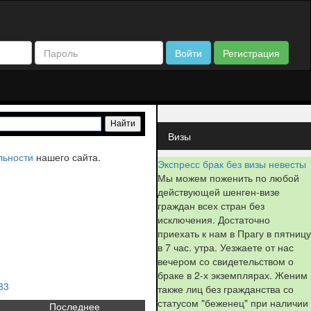
Войти
Регистрация
Визы
льности
нашего сайта.
Экспресс брак без визы невесты
Мы можем поженить по любой
действующей шенген-визе
граждан всех стран без
исключения. Достаточно
приехать к нам в Прагу в пятницу
в 7 час. утра. Уезжаете от нас
вечером со свидетельством о
браке в 2-х экземплярах. Женим
33
также лиц без гражданства со
статусом "беженец" при наличии
Последнее