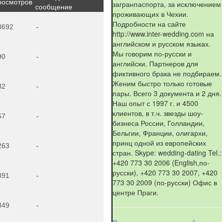
росмотров
загранпаспорта, за исключением
сообщение
проживающих в Чехии.
Подробности на сайте
8692
-
http://www.inter-wedding.com на
английском и русском языках.
Мы говорим по-русски и
90
-
английски. Партнеров для
фиктивного брака не подбираем.
Женим быстро только готовые
82
-
пары. Всего 3 документа и 2 дня.
Наш опыт с 1997 г. и 4500
клиентов, в т.ч. звезды шоу-
67
-
бизнеса России, Голландии,
Бельгии, Франции, олигархи,
принц одной из европейских
263
-
стран. Skype: wedding-dating Tel.:
+420 773 30 2006 (English,по-
русски), +420 773 30 2007, +420
391
-
773 30 2009 (по-русски) Офис в
центре Праги.
349
-