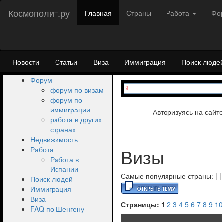
Космополит.ру
Главная
Страны
Работа
Фо
Новости
Статьи
Виза
Иммиграция
Поиск люде
Форум
форум по визам
форум по
иммиграции
Авторизуясь на сайт
работа в других
странах
Недвижимость
Визы
Работа
Работа в
Испании
Самые популярные страны:
|
Поиск людей
Иммиграция
Виза
Страницы:
1
2
3
4
5
6
7
8
9
1
FAQ по Шенгену