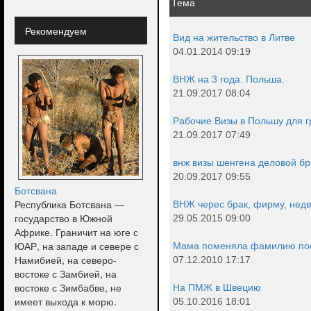
Тема
Рекомендуем
Вид на жительство в Литве
04.01.2014 09:19
ВНЖ на 3 года. Польша.
21.09.2017 08:04
Рабочие Визы в Польшу для г
21.09.2017 07:49
внж визы шенгена деловой бр
20.09.2017 09:55
Ботсвана
Республика Ботсвана —
ВНЖ черес брак, фирму, нед
государство в Южной
29.05.2015 09:00
Африке. Граничит на юге с
ЮАР, на западе и севере с
Мама поменяла фамилию пос
Намибией, на северо-
07.12.2010 17:17
востоке с Замбией, на
востоке с Зимбабве, не
На ПМЖ в Швецию
имеет выхода к морю.
05.10.2016 18:01