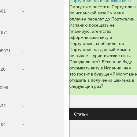
Португалия по испанской визе
Смогу ли я посетить Португалию
601
-
по испанской визе? у меня
оплачен перелет до Португалии.
Испанию посещать не
планирую, агентство
4871
-
оформлявшее визу в
Португалию, сообщило что
Португалия на данный момент
05971
-
не выдает туристические визы.
Правда ли это? Если я не буду
открывать визу в Испании, чем
120
-
это грозит в будущем? Могут мне
отказать в получении шенгена в
следующий раз?
3198
-
432
-
Статьи
484
-