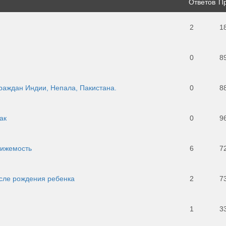
Ответов
П
2
1
0
8
раждан Индии, Непала, Пакистана.
0
8
ак
0
9
вижемость
6
7
ле рождения ребенка
2
7
1
3