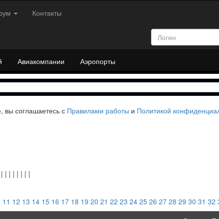
рум
Контакты
й
Авиакомпании
Аэропорты
е, вы соглашаетесь с
Правилами работы
и
Политикой конфиденциа
|
|
|
|
|
|
|
|
|
0
11
12
13
14
15
16
17
18
19
20
21
22
23
24
25
26
27
28
29
30
31
32