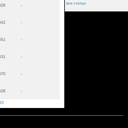
все статьи
328
-
442
-
651
-
431
-
370
-
428
-
33