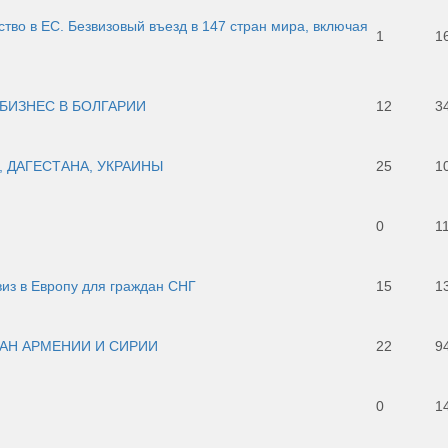
тво в ЕС. Безвизовый въезд в 147 стран мира, включая
1
1
БИЗНЕС В БОЛГАРИИ
12
3
, ДАГЕСТАНА, УКРАИНЫ
25
1
0
1
из в Европу для граждан СНГ
15
1
ДАН АРМЕНИИ И СИРИИ
22
9
0
1