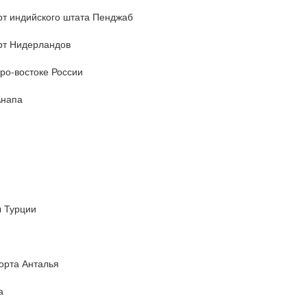
т индийского штата Пенджаб
рт Нидерландов
ро-востоке России
Анапа
 Турции
орта Анталья
а