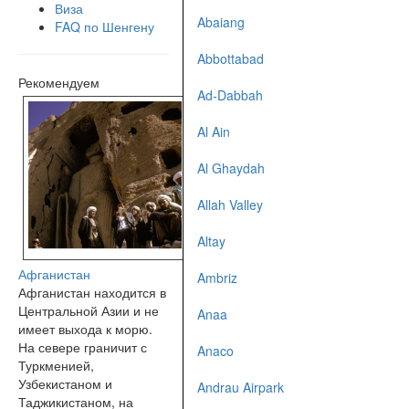
Виза
Abaiang
FAQ по Шенгену
Abbottabad
Рекомендуем
Ad-Dabbah
Al Ain
Al Ghaydah
Allah Valley
Altay
Афганистан
Ambriz
Афганистан находится в
Центральной Азии и не
Anaa
имеет выхода к морю.
На севере граничит с
Anaco
Туркменией,
Узбекистаном и
Andrau Airpark
Таджикистаном, на