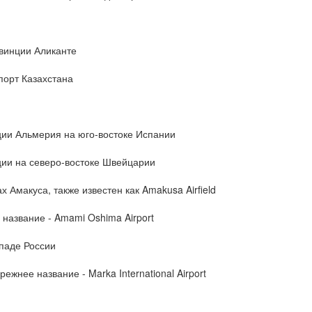
винции Аликанте
орт Казахстана
ии Альмерия на юго-востоке Испании
ии на северо-востоке Швейцарии
 Амакуса, также известен как Amakusa Airfield
название - Amami Oshima Airport
паде России
жнее название - Marka International Airport