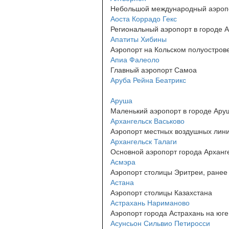
Небольшой международный аэропо
Аоста Коррадо Гекс
Региональный аэропорт в городе А
Апатиты Хибины
Аэропорт на Кольском полуостров
Апиа Фалеоло
Главный аэропорт Самоа
Аруба Рейна Беатрикс
Аруша
Маленький аэропорт в городе Ару
Архангельск Васьково
Аэропорт местных воздушных лини
Архангельск Талаги
Основной аэропорт города Арханге
Асмэра
Аэропорт столицы Эритреи, ранее Yo
Астана
Аэропорт столицы Казахстана
Астрахань Нариманово
Аэропорт города Астрахань на юге
Асунсьон Сильвио Петиросси