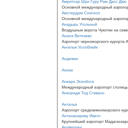
Амритсар Шри Гуру Рам Дасс Джи
Основной международный аэропор
Амстердам Схипхол
Основной международный аэропо
Анадырь Угольный
Воздушные ворота Чукотки на севе
Анапа Витязево
Аэропорт черноморского курорта 
Ангилья Уоллблейк
Андижан
Аниак
Анкара Эсенбога
Международный аэропорт столицы
Анкоридж Тед Стивенс
Анталья
Аэропорт средиземноморского кур
Антананариву Ивато
Крупнейший аэропорт Мадагаскар
Антверпен