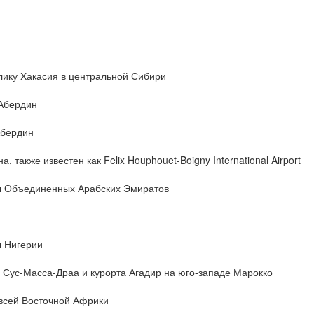
ику Хакасия в центральной Сибири
Абердин
Абердин
также известен как Felix Houphouet-Boigny International Airport
ы Объединенных Арабских Эмиратов
 Нигерии
Сус-Масса-Драа и курорта Агадир на юго-западе Марокко
всей Восточной Африки