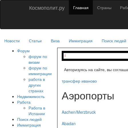
Космополит.ру
Главная
Страны
Раб
Новости
Статьи
Виза
Иммиграция
Поиск людей
Форум
форум по
визам
форум по
Авторизуясь на сайте, вы соглаш
иммиграции
работа в
трансфер иваново
других
странах
Аэропорты
Недвижимость
Работа
Работа в
Aachen/Merzbruck
Испании
Поиск людей
Abadan
Иммиграция