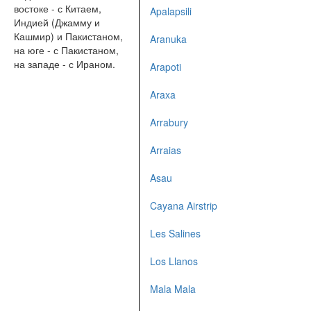
востоке - с Китаем,
Apalapsili
Индией (Джамму и
Кашмир) и Пакистаном,
Aranuka
на юге - с Пакистаном,
на западе - с Ираном.
Arapoti
Araxa
Arrabury
Arraias
Asau
Cayana Airstrip
Les Salines
Los Llanos
Mala Mala