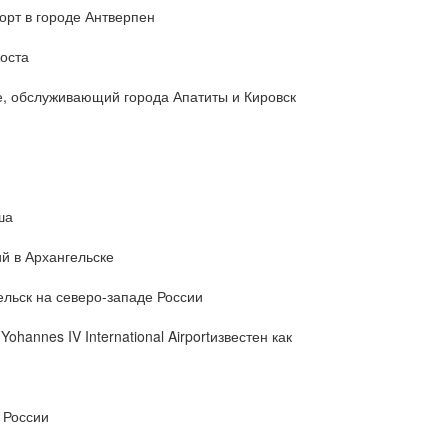
рт в городе Антверпен
оста
е, обслуживающий города Апатиты и Кировск
ша
й в Архангельске
льск на северо-западе России
hannes IV International Airportизвестен как
 России