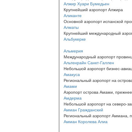
Алжир Хуари Бумедьен
Крупнейший аэропорт Алжира
Аликанте
Основной аэропорт испанской про
Алматы
Крупнейший международный аэроп
Альбукерке
Альмерия
Международный аэропорт провинц
Альтенрайн Санкт-Галлен
Небольшой аэропорт бизнес-авиац
Амакуса
Региональный аэропорт на островах
Амами
Аэропорт острова Амами, прежнее 
Амдерма
Небольшой аэропорт на северо-за
Амман Гражданский
Региональный аэропорт Аммана, пре
Амман Королева Алиа