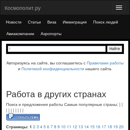
Космополит.ру
Toggl
naviga
Новости
Статьи
Виза
Иммиграция
Поиск людей
Авиакомпании
Аэропорты
Авторизуясь на сайте, вы соглашаетесь с
Правилами работы
и
Политикой конфиденциальности
нашего сайта.
Работа в других странах
Поиск и предложения работы Самые популярные страны:
|
|
|
|
|
|
|
|
|
|
Страницы:
1
2
3
4
5
6
7
8
9
10
11
12
13
14
15
16
17
18
19
20