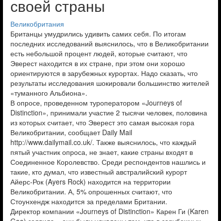
своей страны
Великобритания
Британцы умудрились удивить самих себя. По итогам
последних исследований выяснилось, что в Великобритании
есть небольшой процент людей, которые считают, что
Эверест находится в их стране, при этом они хорошо
ориентируются в зарубежных курортах. Надо сказать, что
результаты исследования шокировали большинство жителей
«туманного Альбиона».
В опросе, проведенном туроператором «Journeys of
Distinction», принимали участие 2 тысячи человек, половина
из которых считает, что Эверест это самая высокая гора
Великобритании, сообщает Daily Mail
http://www.dailymail.co.uk/. Также выяснилось, что каждый
пятый участник опроса, не знает, какие страны входят в
Соединенное Королевство. Среди респондентов нашлись и
такие, кто думал, что известный австралийский курорт
Айерс-Рок (Ayers Rock) находится на территории
Великобритании. А, 5% опрошенных считают, что
Стоунхендж находится за пределами Британии.
Директор компании «Journeys of Distinction» Карен Ги (Karen