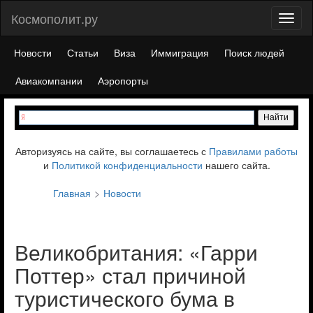
Космополит.ру
Toggl
naviga
Новости
Статьи
Виза
Иммиграция
Поиск людей
Авиакомпании
Аэропорты
Авторизуясь на сайте, вы соглашаетесь с
Правилами работы
и
Политикой конфиденциальности
нашего сайта.
Главная
Новости
Великобритания: «Гарри
Поттер» стал причиной
туристического бума в