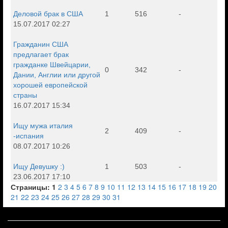
Деловой брак в США
1
516
-
15.07.2017 02:27
Гражданин США
предлагает брак
гражданке Швейцарии,
0
342
-
Дании, Англии или другой
хорошей европейской
страны
16.07.2017 15:34
Ищу мужа италия
2
409
-
-испания
08.07.2017 10:26
Ищу Девушку :)
1
503
-
23.06.2017 17:10
Страницы:
1
2
3
4
5
6
7
8
9
10
11
12
13
14
15
16
17
18
19
20
21
22
23
24
25
26
27
28
29
30
31