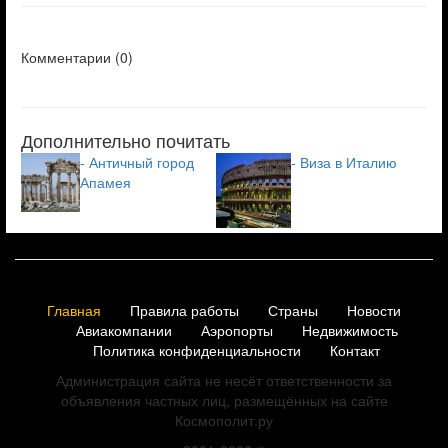
Комментарии (
0
)
Дополнительно почитать
- Античный город
- Виза в Италию
Апамея
Главная
Правила работы
Страны
Новости
Авиакомпании
Аэропорты
Недвижимость
Политика конфиденциальности
Контакт
Администрация сайта не несёт ответственности за
объявления частных лиц, размещённых на сайте
Космополит.ру