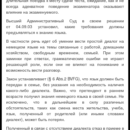
длительная поездка к месту сдачи теста, ожидание, как и не
всегда адекватное поведение экзаменатора оказывают
влияние на экзаменуемого.
Высший Административный Суд в своем решении
от 04.09.03 установил, какие требования должны
предъявляться к знанию языка.
В частности речь идет об умении вести простой диалог на
немецком языке на темы связанные с работой, домашним
хозяйством, свободным временем, семьей. При этом
заминки при ответах, грамматические ошибки не играют
решающей роли, если они не влияют на понимание и
возможность вести разговор.
Закон устанавливает (§ 6 Abs.2 BVFG), что язык должен быть
передан в семье, без указания на необходимость наличия
какого-либо диалекта. Важно, что претендент в раннем
возрасте получил знания немецкого языка в своей семье. Не
исключено, что в дальнейшем в силу различных
обстоятельств, таких как смена места жительства, учеба,
язык, полученный от родителей (или иными словами
диалект), может быть потерян.
Полученный в связи с отсутствием диалекта отказ в приеме в