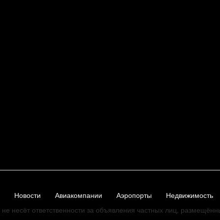
Новости
Авиакомпании
Аэропорты
Недвижимость
не несёт ответственности за объявления частных лиц, размещённ