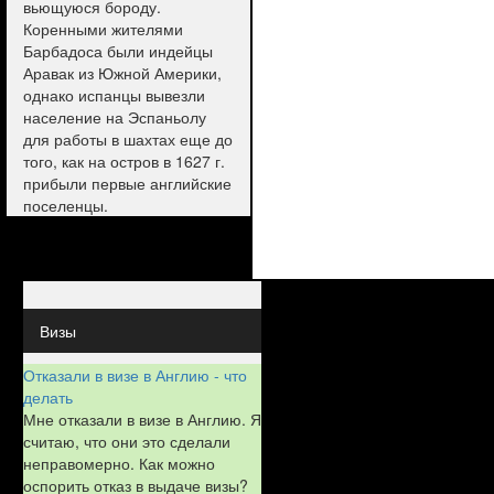
вьющуюся бороду.
Коренными жителями
Барбадоса были индейцы
Аравак из Южной Америки,
однако испанцы вывезли
население на Эспаньолу
для работы в шахтах еще до
того, как на остров в 1627 г.
прибыли первые английские
поселенцы.
Визы
Отказали в визе в Англию - что
делать
Мне отказали в визе в Англию. Я
считаю, что они это сделали
неправомерно. Как можно
оспорить отказ в выдаче визы?