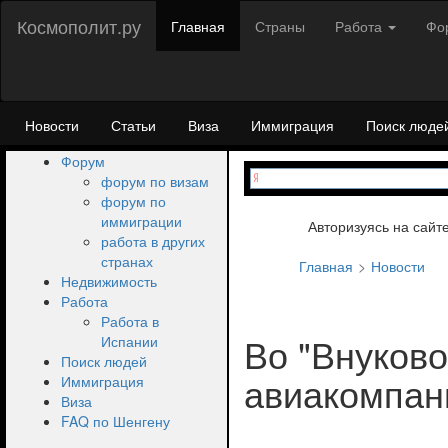
Космополит.ру
Главная
Страны
Работа
Фо
Новости
Статьи
Виза
Иммиграция
Поиск люде
Форум
форум по визам
форум по
иммиграции
Авторизуясь на сайт
работа в других
странах
Главная
Новости
Недвижимость
Работа
Работа в
Во "Внуково
Испании
Поиск людей
авиакомпан
Иммиграция
Виза
FAQ по Шенгену