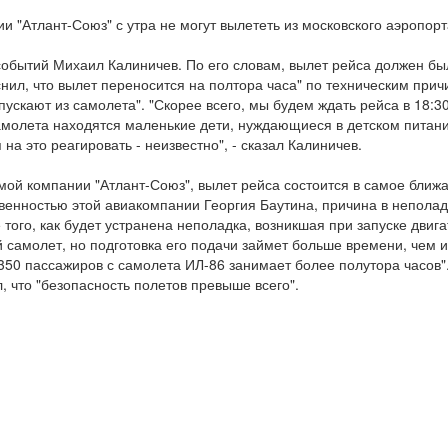
 "Атлант-Союз" с утра не могут вылететь из московского аэропорт
 событий Михаил Калиничев. По его словам, вылет рейса должен был
нил, что вылет переносится на полтора часа" по техническим прич
ускают из самолета". "Скорее всего, мы будем ждать рейса в 18:3
самолета находятся маленькие дети, нуждающиеся в детском питани
на это реагировать - неизвестно", - сказал Калиничев.
мой компании "Атлант-Союз", вылет рейса состоится в самое бли
венностью этой авиакомпании Георгия Баутина, причина в неполадк
 того, как будет устранена неполадка, возникшая при запуске двига
 самолет, но подготовка его подачи займет больше времени, чем и
 350 пассажиров с самолета ИЛ-86 занимает более полутора часов
, что "безопасность полетов превыше всего".