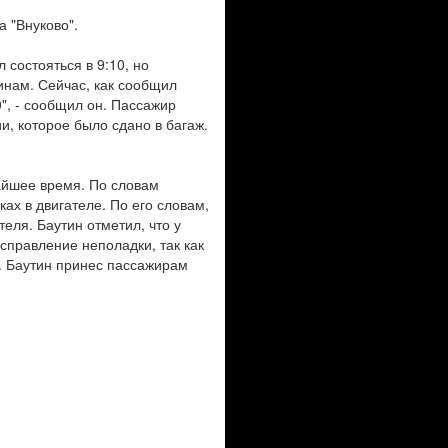
а "Внуково".
 состояться в 9:10, но
инам. Сейчас, как сообщил
0", - сообщил он. Пассажир
и, которое было сдано в багаж.
жайшее время. По словам
ах в двигателе. По его словам,
теля. Баутин отметил, что у
справление неполадки, так как
". Баутин принес пассажирам