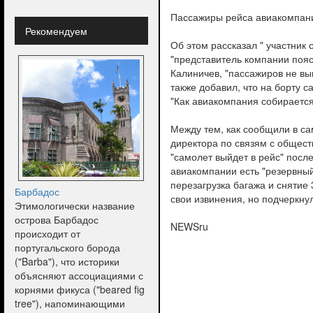
Пассажиры рейса авиакомпании
Рекомендуем
Об этом рассказал " участник
"представитель компании пояс
Калиничев, "пассажиров не вып
также добавил, что на борту 
"Как авиакомпания собирается 
Между тем, как сообщили в са
директора по связям с общест
"самолет выйдет в рейс" после
авиакомпании есть "резервный
перезагрузка багажа и снятие
Барбадос
свои извинения, но подчеркнул
Этимологически название
острова Барбадос
NEWSru
происходит от
португальского борода
("Barba"), что историки
объясняют ассоциациями с
корнями фикуса ("beared fig
tree"), напоминающими