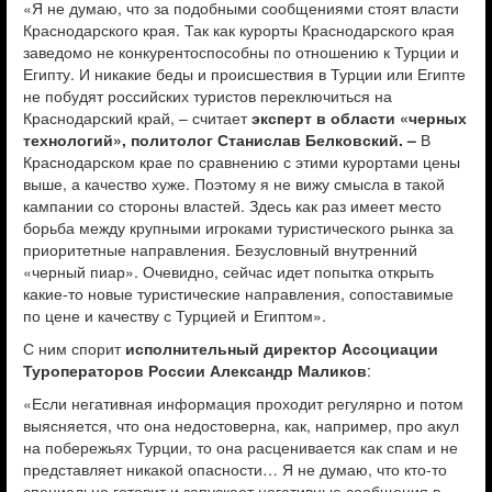
«Я не думаю, что за подобными сообщениями стоят власти
Краснодарского края. Так как курорты Краснодарского края
заведомо не конкурентоспособны по отношению к Турции и
Египту. И никакие беды и происшествия в Турции или Египте
не побудят российских туристов переключиться на
Краснодарский край, – считает
эксперт в области «черных
технологий», политолог Станислав Белковский. –
В
Краснодарском крае по сравнению с этими курортами цены
выше, а качество хуже. Поэтому я не вижу смысла в такой
кампании со стороны властей. Здесь как раз имеет место
борьба между крупными игроками туристического рынка за
приоритетные направления. Безусловный внутренний
«черный пиар». Очевидно, сейчас идет попытка открыть
какие-то новые туристические направления, сопоставимые
по цене и качеству с Турцией и Египтом».
С ним спорит
исполнительный директор Ассоциации
Туроператоров России Александр Маликов
:
«Если негативная информация проходит регулярно и потом
выясняется, что она недостоверна, как, например, про акул
на побережьях Турции, то она расценивается как спам и не
представляет никакой опасности… Я не думаю, что кто-то
специально готовит и запускает негативные сообщения в