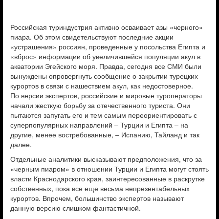
Российская туриндустрия активно осваивает азы «черного»
пиара. Об этом свидетельствуют последние акции
«устрашения» россиян, проведенные у посольства Египта и
«вброс» информации об увеличившейся популяции акул в
акватории Эгейского моря. Правда, сегодня все СМИ были
вынуждены опровергнуть сообщение о закрытии турецких
курортов в связи с нашествием акул, как недостоверное.
По версии экспертов, российские и мировые туроператоры
начали жесткую борьбу за отечественного туриста. Они
пытаются запугать его и тем самым переориентировать с
суперпопулярных направлений – Турции и Египта – на
другие, менее востребованные, – Испанию, Тайланд и так
далее.
Отдельные аналитики высказывают предположения, что за
«черным пиаром» в отношении Турции и Египта могут стоять
власти Краснодарского края, заинтересованные в раскрутке
собственных, пока все еще весьма непрезентабельных
курортов. Впрочем, большинство экспертов называют
данную версию слишком фантастичной.