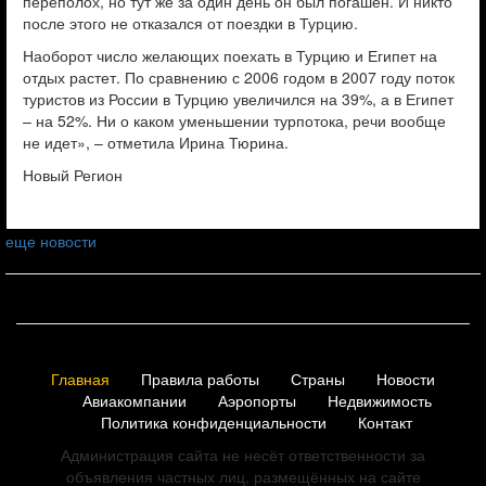
переполох, но тут же за один день он был погашен. И никто
после этого не отказался от поездки в Турцию.
Наоборот число желающих поехать в Турцию и Египет на
отдых растет. По сравнению с 2006 годом в 2007 году поток
туристов из России в Турцию увеличился на 39%, а в Египет
– на 52%. Ни о каком уменьшении турпотока, речи вообще
не идет», – отметила Ирина Тюрина.
Новый Регион
еще новости
Главная
Правила работы
Страны
Новости
Авиакомпании
Аэропорты
Недвижимость
Политика конфиденциальности
Контакт
Администрация сайта не несёт ответственности за
объявления частных лиц, размещённых на сайте