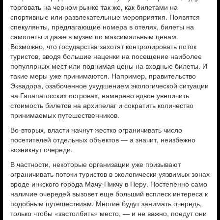
торговать на черном рынке так же, как билетами на
спортивные или развлекательные мероприятия. Появятся
спекулянты, предлагающие номера в отелях, билеты на
самолеты и даже в музеи по максимальным ценам.
Возможно, что государст­ва ­захотят контролировать поток
туристов, вводя большие наценки на посещение наиболее
популярных мест или поднимая цены на входные билеты. И
такие меры уже принимаются. Например, правительство
Эквадора, озабоченное ухудшением экологической ситуации
на Галапагосских островах, намерено вдвое увеличить
стоимость билетов на архипелаг и сократить количество
принимаемых путешественников.
Во-вторых, власти начнут жестко ограничивать число
посетителей отдельных объектов — а значит, неизбежно
возникнут очереди.
В частности, некоторые организации уже призывают
ограничивать потоки туристов в экологически уязвимых зонах
вроде инкского города Мачу-Пикчу в Перу. Постепенно само
наличие очередей вызовет еще больший всплеск интереса к
подобным путешествиям. Многие будут занимать очередь,
только чтобы «застолбить» место, — и не важно, поедут они