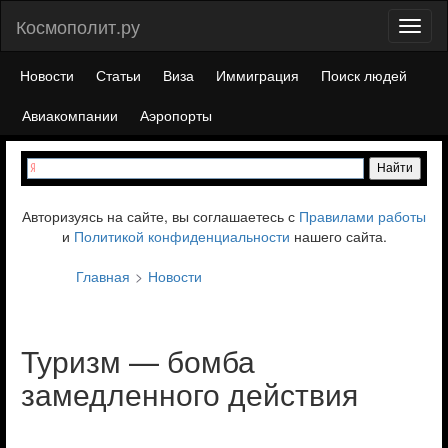
Космополит.ру
Toggl
naviga
Новости
Статьи
Виза
Иммиграция
Поиск людей
Авиакомпании
Аэропорты
Авторизуясь на сайте, вы соглашаетесь с
Правилами работы
и
Политикой конфиденциальности
нашего сайта.
Главная
Новости
Туризм — бомба
замедленного действия