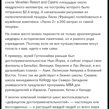
отеле Venetian Resort and Casino площадью около
квадратного километра, на постройку­ ­которого было
потрачено $2,4 млрд. А наскальными рисунками из
палеолитической пещеры Ласко (Франция) полюбоваться в
музейном комплексе «Ласко-2» в 200 метрах от самой
пещеры.
На новое место можно перенести не только архитектурные
шедевры и исторические памятники, но и раз­ного рода
учреждения. Поэтому если не все путешественники могут
попасть к вам, идите к ним сами.
К примеру, музей Гуггенхайма раньше был
достопримечательностью Нью-Йорка, а сейчас открыл свои
филиалы в Бильбао, Венеции, Берлине и Лас-Вегасе; в его
дальнейших ­планах — Азия, Латинская Америка и Ближний
Восток. Точно так же дей­ствуют и бизнес-школы. Скажем,
школа менеджмента Kellogg при Северо-Западном
университете предлагает программы MBA для
руководителей в Израиле, Германии, Китае и Канаде.
У многих компаний появится шанс воспользоваться
«дефицитом достопримечательностей» — настоящих или
воссозданных — и растущей жаждой людей со всего мира