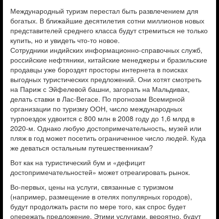
Международный туризм перестал быть развлечением для
богатых. В ближайшие десятилетия сотни миллионов новых
представителей среднего класса будут стремиться не только
купить, но и увидеть ­что-то новое.
Сотрудники индийских информационно-справочных служб,
российские нефтяники, китайские менеджеры и бразильские
продавцы уже бороздят просторы интернета в поисках
выгодных туристических предложений. Они хотят смотреть
на Париж с Эйфелевой башни, загорать на Мальдивах,
делать ставки в Лас-Вегасе. По прогнозам Всемирной
организации по туризму ООН, число международных
турпоездок удвоится с 800 млн в 2008 году до 1,6 млрд в
2020-м. Однако любую достопримечательность, музей или
пляж в год может посетить ограниченное число людей. Куда
же деваться остальным путешественникам?
Вот как на туристический бум и «дефицит
достопримечательностей» может отреагировать рынок. ­­
Во-первых, цены на услуги, связанные с туризмом
(например, размещение в отелях популярных городов),
будут продолжать расти по мере того, как спрос будет
опережать предложение. Этими услугами, вероятно, будут