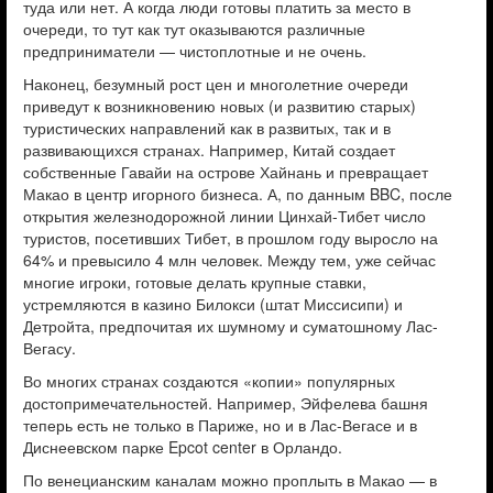
туда или нет. А когда люди готовы платить за место в
очереди, то тут как тут оказываются различные
предприниматели — чистоплотные и не очень.
Наконец, безумный рост цен и многолетние очереди
приведут к возникновению новых (и развитию старых)
туристических ­нап­рав­лений как в развитых, так и в
развивающихся­ странах. ­Например, Китай создает
собственные Гавайи на острове Хайнань и превращает
Макао в центр игорного бизнеса. А, по данным BBC, после
открытия железнодорожной линии Цинхай-Тибет число
туристов, посетивших Тибет, в прошлом году выросло на
64% и превысило 4 млн человек. Между тем, уже ­сейчас
многие игроки, готовые делать крупные ставки,
устремляются в казино Билокси (штат Миссисипи) и
Детройта, предпочитая их шумному и суматошному Лас-
Вегасу.
Во многих странах создаются «копии» популярных
достопримечательностей. Например, Эйфелева башня
теперь есть не только в Париже, но и в Лас-Вегасе и в
Диснеевском парке Epcot center в Орландо.
По венецианским каналам можно проплыть в Макао — в