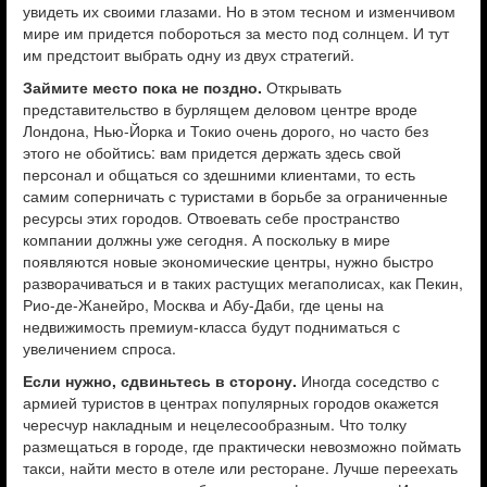
увидеть их своими глазами. Но в этом тесном и изменчивом
мире им придется побороться за место под солнцем. И тут
им предстоит выбрать одну из двух стратегий.
Займите место пока не поздно.
Открывать
представительство в бурлящем деловом центре вроде
Лондона, Нью-Йорка и Токио очень дорого, но часто без
этого не обойтись: вам придется держать здесь свой
персонал и общаться со здешними клиентами, то есть
самим соперничать с туристами в борьбе за ограниченные
ресурсы этих городов. Отвоевать себе пространство
компании должны уже сегодня. А поскольку в мире
появляются новые экономические центры, нужно быстро
разворачиваться и в таких растущих мегаполисах, как Пекин,
Рио-де-Жанейро, Москва и Абу-Даби, где цены на
недвижимость премиум-класса будут подниматься с
увеличением спроса.
Если нужно, сдвиньтесь в сторону.
Иногда соседство с
армией туристов в центрах популярных городов ­окажется
чересчур накладным и нецелесообразным. Что толку
размещаться в городе, где практически невозможно поймать
такси, найти место в отеле или ресторане. Лучше переехать