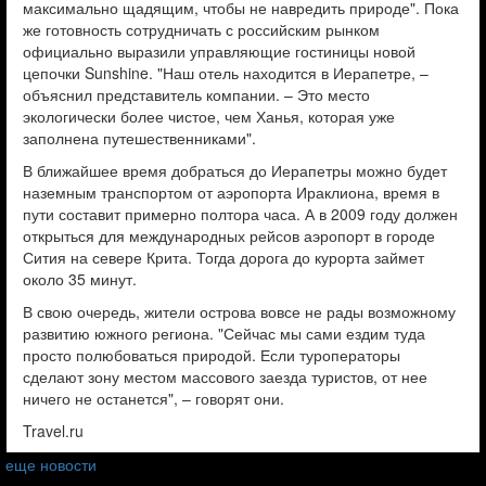
максимально щадящим, чтобы не навредить природе". Пока
же готовность сотрудничать с российским рынком
официально выразили управляющие гостиницы новой
цепочки Sunshine. "Наш отель находится в Иерапетре, –
объяснил представитель компании. – Это место
экологически более чистое, чем Ханья, которая уже
заполнена путешественниками".
В ближайшее время добраться до Иерапетры можно будет
наземным транспортом от аэропорта Ираклиона, время в
пути составит примерно полтора часа. А в 2009 году должен
открыться для международных рейсов аэропорт в городе
Сития на севере Крита. Тогда дорога до курорта займет
около 35 минут.
В свою очередь, жители острова вовсе не рады возможному
развитию южного региона. "Сейчас мы сами ездим туда
просто полюбоваться природой. Если туроператоры
сделают зону местом массового заезда туристов, от нее
ничего не останется", – говорят они.
Travel.ru
еще новости