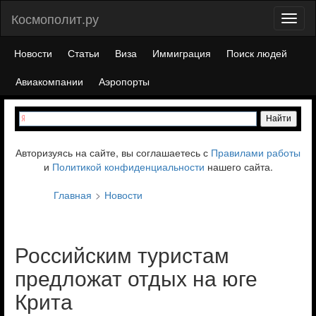
Космополит.ру
Toggl
naviga
Новости
Статьи
Виза
Иммиграция
Поиск людей
Авиакомпании
Аэропорты
Авторизуясь на сайте, вы соглашаетесь с
Правилами работы
и
Политикой конфиденциальности
нашего сайта.
Главная
Новости
Российским туристам
предложат отдых на юге
Крита