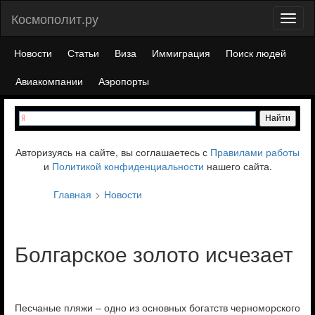
Космополит.ру
Toggl
naviga
Новости
Статьи
Виза
Иммиграция
Поиск людей
Авиакомпании
Аэропорты
Авторизуясь на сайте, вы соглашаетесь с
Правилами работы
и
Политикой конфиденциальности
нашего сайта.
Главная
Новости
Болгарское золото исчезает
Песчаные пляжи – одно из основных богатств черноморского