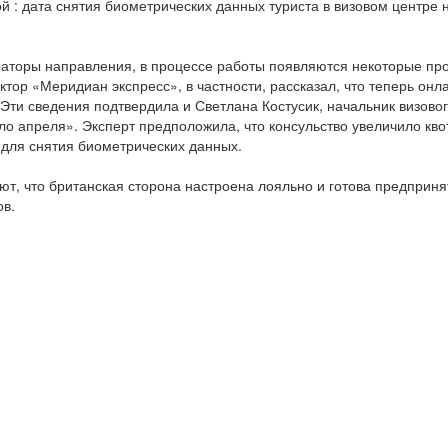
ой : дата снятия биометрических данных туриста в визовом центре 
раторы направления, в процессе работы появляются некоторые пр
тор «Меридиан экспресс», в частности, рассказал, что теперь онл
 Эти сведения подтвердила и Светлана Костусик, начальник визовог
о апреля». Эксперт предположила, что консульство увеличило кво
 для снятия биометрических данных.
т, что британская сторона настроена лояльно и готова предприня
ов.