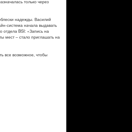
назначалась только через
облески надежды. Василий
айн-система начала выдавать
о отдела BSI: «Запись на
ты мест – стало приглашать на
ть все возможное, чтобы