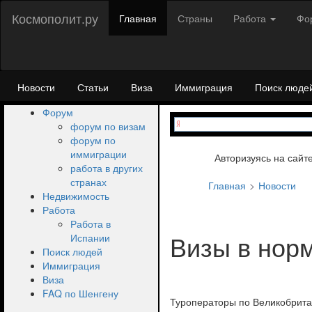
Космополит.ру
Главная
Страны
Работа
Фо
Новости
Статьи
Виза
Иммиграция
Поиск люде
Форум
форум по визам
форум по
иммиграции
Авторизуясь на сайт
работа в других
странах
Главная
Новости
Недвижимость
Работа
Работа в
Визы в нор
Испании
Поиск людей
Иммиграция
Виза
FAQ по Шенгену
Туроператоры по Великобрита