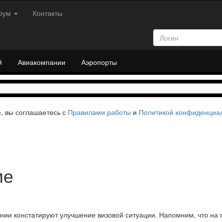
рум
Контакты
й
Авиакомпании
Аэропорты
е, вы соглашаетесь с
Правилами работы
и
Политикой конфиденциа
ме
нии констатируют улучшение визовой ситуации. Напомним, что на