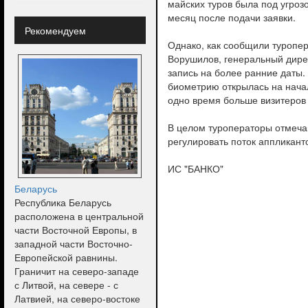
майских туров была под угроз
месяц после подачи заявки.
Рекомендуем
Однако, как сообщили туропе
Ворушилов, генеральный дирек
запись на более ранние даты.
биометрию открылась на начал
одно время больше визитеров
В целом туроператоры отмечаю
регулировать поток аппликант
ИС "БАНКО"
Беларусь
Республика Беларусь
расположена в центральной
части Восточной Европы, в
западной части Восточно-
Европейской равнины.
Граничит на северо-западе
с Литвой, на севере - с
Латвией, на северо-востоке