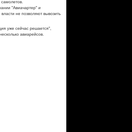
 самолетов.
пании "Авиачартер" и
е власти не позволяют вывозить
ция уже сейчас решается",
 несколько авиарейсов.