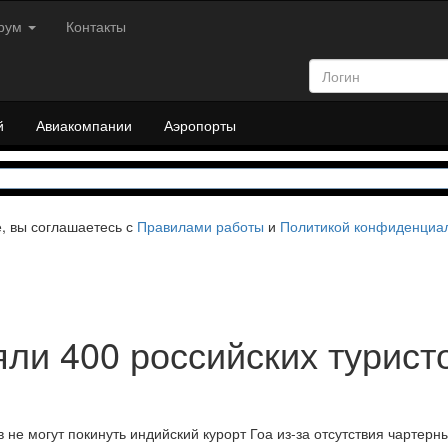
рум
Контакты
й
Авиакомпании
Аэропорты
е, вы соглашаетесь с
Правилами работы
и
Политикой конфиденциа
яли 400 российских турист
 не могут покинуть индийский курорт Гоа из-за отсутствия чартерн