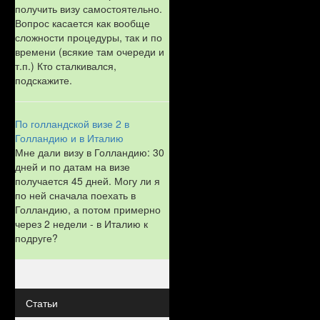
получить визу самостоятельно.
Вопрос касается как вообще
сложности процедуры, так и по
времени (всякие там очереди и
т.п.) Кто сталкивался,
подскажите.
По голландской визе 2 в
Голландию и в Италию
Мне дали визу в Голландию: 30
дней и по датам на визе
получается 45 дней. Могу ли я
по ней сначала поехать в
Голландию, а потом примерно
через 2 недели - в Италию к
подруге?
Статьи