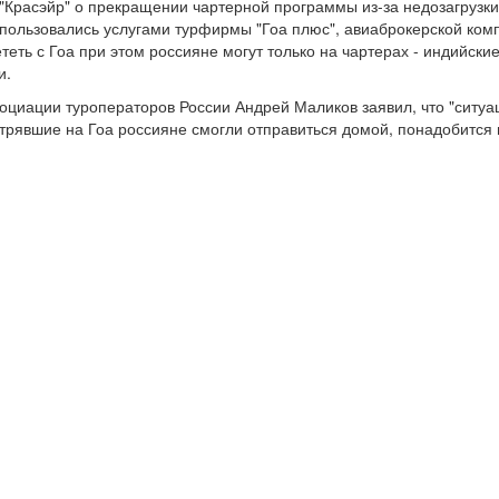
"Красэйр" о прекращении чартерной программы из-за недозагрузки
 пользовались услугами турфирмы "Гоа плюс", авиаброкерской ком
теть с Гоа при этом россияне могут только на чартерах - индийски
и.
циации туроператоров России Андрей Маликов заявил, что "ситуа
астрявшие на Гоа россияне смогли отправиться домой, понадобится