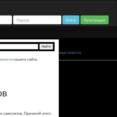
Войти
Регистрация
еще новости
льности
нашего сайта.
ов
ых самолетов. Причиной этого