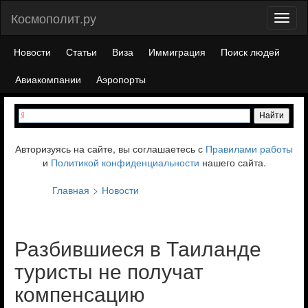
Космополит.ру
Toggl
naviga
Новости
Статьи
Виза
Иммиграция
Поиск людей
Авиакомпании
Аэропорты
Авторизуясь на сайте, вы соглашаетесь с
Правилами работы
и
Политикой конфиденциальности
нашего сайта.
Главная
Новости
Разбившиеся в Таиланде
туристы не получат
компенсацию