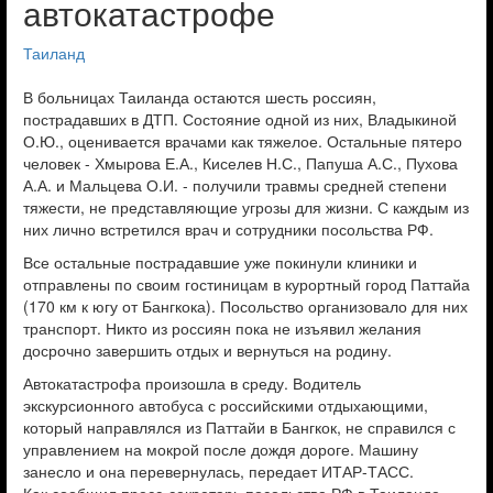
автокатастрофе
Таиланд
В больницах Таиланда остаются шесть россиян,
пострадавших в ДТП. Состояние одной из них, Владыкиной
О.Ю., оценивается врачами как тяжелое. Остальные пятеро
человек - Хмырова Е.А., Киселев Н.С., Папуша А.С., Пухова
А.А. и Мальцева О.И. - получили травмы средней степени
тяжести, не представляющие угрозы для жизни. С каждым из
них лично встретился врач и сотрудники посольства РФ.
Все остальные пострадавшие уже покинули клиники и
отправлены по своим гостиницам в курортный город Паттайа
(170 км к югу от Бангкока). Посольство организовало для них
транспорт. Никто из россиян пока не изъявил желания
досрочно завершить отдых и вернуться на родину.
Автокатастрофа произошла в среду. Водитель
экскурсионного автобуса с российскими отдыхающими,
который направлялся из Паттайи в Бангкок, не справился с
управлением на мокрой после дождя дороге. Машину
занесло и она перевернулась, передает ИТАР-ТАСС.