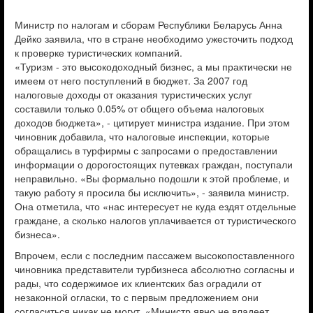
Министр по налогам и сборам Республики Беларусь Анна
Дейко заявила, что в стране необходимо ужесточить подход
к проверке туристических компаний.
«Туризм - это высокодоходный бизнес, а мы практически не
имеем от него поступлений в бюджет. За 2007 год
налоговые доходы от оказания туристических услуг
составили только 0.05% от общего объема налоговых
доходов бюджета», - цитирует министра издание. При этом
чиновник добавила, что налоговые инспекции, которые
обращались в турфирмы с запросами о предоставлении
информации о дорогостоящих путевках граждан, поступали
неправильно. «Вы формально подошли к этой проблеме, и
такую работу я просила бы исключить», - заявила министр.
Она отметила, что «нас интересует не куда ездят отдельные
граждане, а сколько налогов уплачивается от туристического
бизнеса».
Впрочем, если с последним пассажем высокопоставленного
чиновника представители турбизнеса абсолютно согласны и
рады, что содержимое их клиентских баз оградили от
незаконной огласки, то с первым предложением они
согласиться никак не могут. «Министр явно не владеет