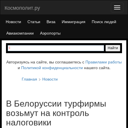
Космополит.ру
Toggl
naviga
Новости
Статьи
Виза
Иммиграция
Поиск людей
Авиакомпании
Аэропорты
Авторизуясь на сайте, вы соглашаетесь с
Правилами работы
и
Политикой конфиденциальности
нашего сайта.
Главная
Новости
В Белоруссии турфирмы
возьмут на контроль
налоговики