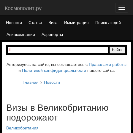
Космополит.ру
Toggl
naviga
Новости
Статьи
Виза
Иммиграция
Поиск людей
Авиакомпании
Аэропорты
Авторизуясь на сайте, вы соглашаетесь с
Правилами работы
и
Политикой конфиденциальности
нашего сайта.
Главная
Новости
Визы в Великобританию
подорожают
Великобритания