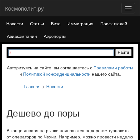
Космополит.ру
Toggl
naviga
Новости
Статьи
Виза
Иммиграция
Поиск людей
Авиакомпании
Аэропорты
Авторизуясь на сайте, вы соглашаетесь с
Правилами работы
и
Политикой конфиденциальности
нашего сайта.
Главная
Новости
Дешево до поры
В конце января на рынке появляются недорогие турпакеты
от операторов по Чехии. Например, можно провести неделю