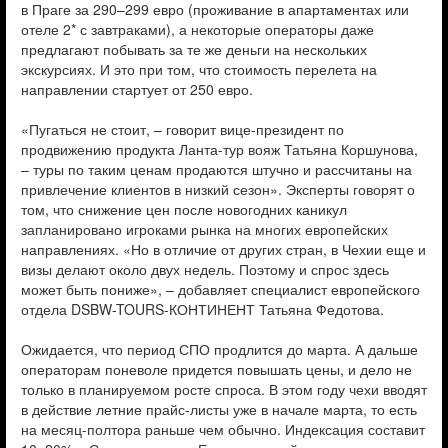
в Праге за 290–299 евро (проживание в апартаментах или
отеле 2* с завтраками), а некоторые операторы даже
предлагают побывать за те же деньги на нескольких
экскурсиях. И это при том, что стоимость перелета на
направлении стартует от 250 евро.
«Пугаться не стоит, – говорит вице-президент по
продвижению продукта Ланта-тур вояж Татьяна Коршунова,
– туры по таким ценам продаются штучно и рассчитаны на
привлечение клиентов в низкий сезон». Эксперты говорят о
том, что снижение цен после новогодних каникул
запланировано игроками рынка на многих европейских
направлениях. «Но в отличие от других стран, в Чехии еще и
визы делают около двух недель. Поэтому и спрос здесь
может быть пониже», – добавляет специалист европейского
отдела DSBW-TOURS-КОНТИНЕНТ Татьяна Федотова.
Ожидается, что период СПО продлится до марта. А дальше
операторам поневоле придется повышать цены, и дело не
только в планируемом росте спроса. В этом году чехи вводят
в действие летние прайс-листы уже в начале марта, то есть
на месяц-полтора раньше чем обычно. Индексация составит