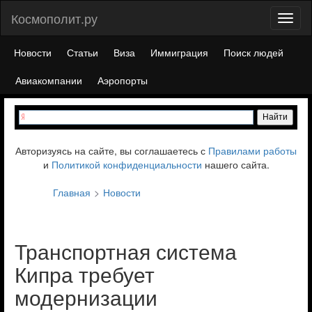
Космополит.ру
Toggl
naviga
Новости
Статьи
Виза
Иммиграция
Поиск людей
Авиакомпании
Аэропорты
Авторизуясь на сайте, вы соглашаетесь с
Правилами работы
и
Политикой конфиденциальности
нашего сайта.
Главная
Новости
Транспортная система
Кипра требует
модернизации