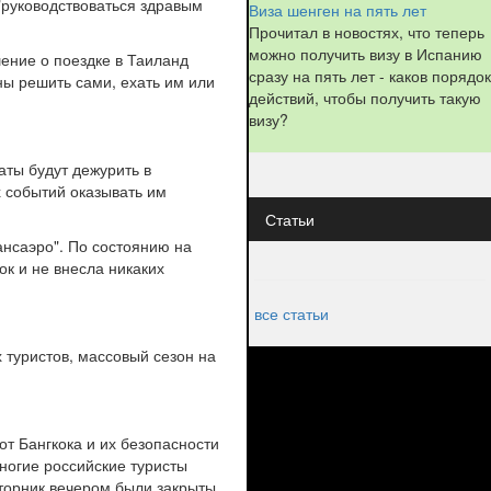
"руководствоваться здравым
Виза шенген на пять лет
Прочитал в новостях, что теперь
можно получить визу в Испанию
ение о поездке в Таиланд
сразу на пять лет - каков порядок
ны решить сами, ехать им или
действий, чтобы получить такую
визу?
аты будут дежурить в
х событий оказывать им
Статьи
ансаэро". По состоянию на
ок и не внесла никаких
все статьи
 туристов, массовый сезон на
т Бангкока и их безопасности
многие российские туристы
вторник вечером были закрыты