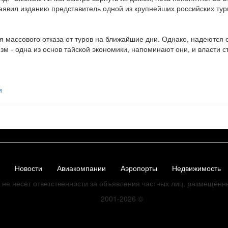
заявил изданию представитель одной из крупнейших российских тур
 массового отказа от туров на ближайшие дни. Однако, надеются о
изм - одна из основ тайской экономики, напоминают они, и власти 
и
Новости
Авиакомпании
Аэропорты
Недвижимость
не несёт ответственности за объявления частных лиц, размещённ
2001-2026
©