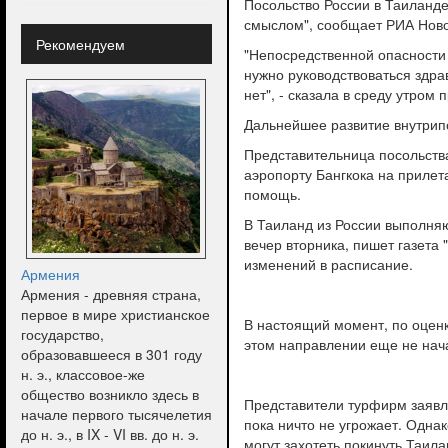
Посольство России в Таиланде
смыслом", сообщает РИА Ново
Рекомендуем
"Непосредственной опасности 
нужно руководствоваться здра
нет", - сказала в среду утром
Дальнейшее развитие внутрипо
Представительница посольства
аэропорту Бангкока на прилет
помощь.
В Таиланд из России выполняю
вечер вторника, пишет газета
изменений в расписание.
Армения
Армения - древняя страна,
первое в мире христианское
В настоящий момент, по оценк
государство,
этом направлении еще не нач
образовавшееся в 301 году
н. э., классовое-же
общество возникло здесь в
Представители турфирм заявля
начале первого тысячелетия
пока ничто не угрожает. Одна
до н. э., в IX - VI вв. до н. э.
могут захотеть покинуть Таил