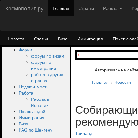
Космополит.ру
Главная
Страны
Работа
Фо
Новости
Статьи
Виза
Иммиграция
Поиск люде
Форум
форум по визам
форум по
иммиграции
Авторизуясь на сайт
работа в других
странах
Главная
Новости
Недвижимость
Работа
Работа в
Собирающим
Испании
Поиск людей
рекомендую
Иммиграция
Виза
FAQ по Шенгену
Таиланд