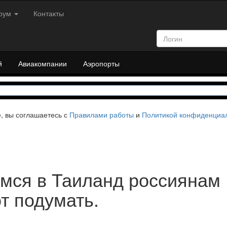
рум
Контакты
й
Авиакомпании
Аэропорты
е, вы соглашаетесь с
Правилами работы
и
Политикой конфиденциа
ся в Таиланд россиянам
т подумать.