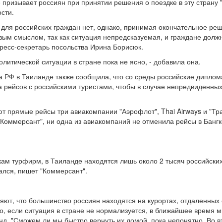
 призывает россиян при принятии решения о поездке в эту страну 
сти.
для российских граждан нет, однако, принимая окончательное реш
вым смыслом, так как ситуация непредсказуемая, и граждане долж
 пресс-секретарь посольства Ирина Борисюк.
литической ситуации в стране пока не ясно, - добавила она.
 РФ в Таиланде также сообщила, что со среды российские диплом
а рейсов с российскими туристами, чтобы в случае непредвиденны
т прямые рейсы три авиакомпании "Аэрофлот", Thai Airways и "Тр
 "Коммерсант", ни одна из авиакомпаний не отменила рейсы в Бангк
ам турфирм, в Таиланде находятся лишь около 2 тысяч российских
ался, пишет "Коммерсант".
ют, что большинство россиян находятся на курортах, отдаленных о
ко, если ситуация в стране не нормализуется, в ближайшее время 
анд. "Сможем ли мы быстро вернуть их домой, пока непонятно. Во 