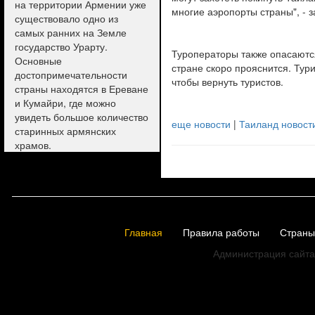
на территории Армении уже
многие аэропорты страны", - 
существовало одно из
самых ранних на Земле
государство Урарту.
Туроператоры также опасаются
Основные
стране скоро прояснится. Тур
достопримечательности
чтобы вернуть туристов.
страны находятся в Ереване
и Кумайри, где можно
увидеть большое количество
еще новости
|
Таиланд новост
старинных армянских
храмов.
Главная
Правила работы
Страны
Администрация сайта 