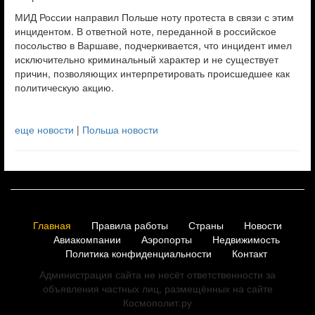
МИД России направил Польше ноту протеста в связи с этим
инцидентом. В ответной ноте, переданной в российское
посольство в Варшаве, подчеркивается, что инцидент имел
исключительно криминальный характер и не существует
причин, позволяющих интерпретировать происшедшее как
политическую акцию.
еще новости
|
Польша новости
Главная
Правила работы
Страны
Новости
Авиакомпании
Аэропорты
Недвижимость
Политика конфиденциальности
Контакт
Администрация сайта не несёт ответственности за
объявления частных лиц, размещённых на сайте
Космополит.ру