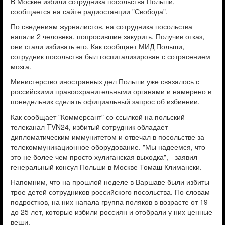
В Москве избили сотрудника посольства Польши,
сообщается на сайте радиостанции "Свобода".
По сведениям журналистов, на сотрудника посольства
напали 2 человека, попросившие закурить. Получив отказ,
они стали избивать его. Как сообщает МИД Польши,
сотрудник посольства был госпитализирован с сотрясением
мозга.
Министерство иностранных дел Польши уже связалось с
российскими правоохранительными органами и намерено в
понедельник сделать официальный запрос об избиении.
Как сообщает "Коммерсант" со ссылкой на польский
телеканал TVN24, избитый сотрудник обладает
дипломатическим иммунитетом и отвечал в посольстве за
телекоммуникационное оборудование. "Мы надеемся, что
это не более чем просто хулиганская выходка", - заявил
генеральный консул Польши в Москве Томаш Климански.
Напомним, что на прошлой неделе в Варшаве были избиты
трое детей сотрудников российского посольства. По словам
подростков, на них напала группа поляков в возрасте от 19
до 25 лет, которые избили россиян и отобрали у них ценные
вещи.