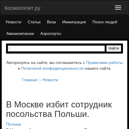
Космополит.ру
Toggl
naviga
Новости
Статьи
Виза
Иммиграция
Поиск людей
Авиакомпании
Аэропорты
Авторизуясь на сайте, вы соглашаетесь с
Правилами работы
и
Политикой конфиденциальности
нашего сайта.
Главная
Новости
В Москве избит сотрудник
посольства Польши.
Польша