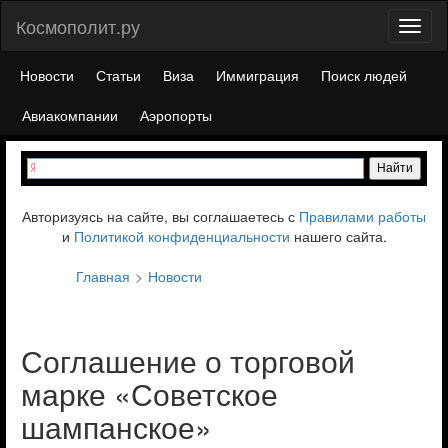
Космополит.ру
Toggl
naviga
Новости
Статьи
Виза
Иммиграция
Поиск людей
Авиакомпании
Аэропорты
Авторизуясь на сайте, вы соглашаетесь с
Правилами работы
и
Политикой конфиденциальности
нашего сайта.
Главная
Новости
Соглашение о торговой
марке «Советское
шампанское»