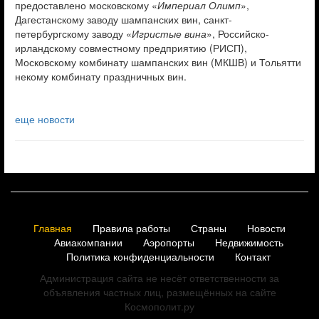
предоставлено московскому «
Империал Олимп
»,
Дагестанскому заводу шампанских вин, санкт-
петербургскому заводу «
Игристые вина
», Российско-
ирландскому совместному предприятию (РИСП),
Московскому комбинату шампанских вин (МКШВ) и Тольятти
некому комбинату праздничных вин.
еще новости
Главная
Правила работы
Страны
Новости
Авиакомпании
Аэропорты
Недвижимость
Политика конфиденциальности
Контакт
Администрация сайта не несёт ответственности за
объявления частных лиц, размещённых на сайте
Космополит.ру