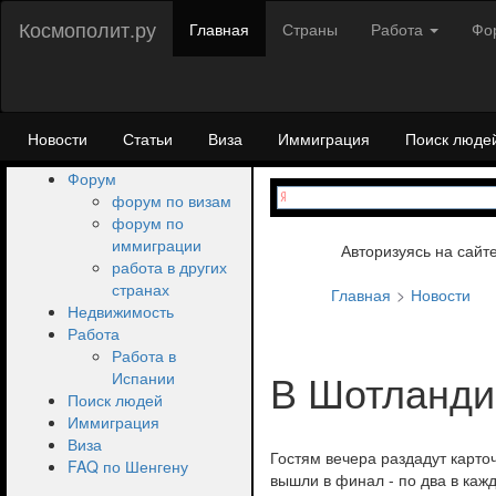
Космополит.ру
Главная
Страны
Работа
Фо
Новости
Статьи
Виза
Иммиграция
Поиск люде
Форум
форум по визам
форум по
иммиграции
Авторизуясь на сайт
работа в других
странах
Главная
Новости
Недвижимость
Работа
Работа в
В Шотланди
Испании
Поиск людей
Иммиграция
Виза
Гостям вечера раздадут карточ
FAQ по Шенгену
вышли в финал - по два в кажд