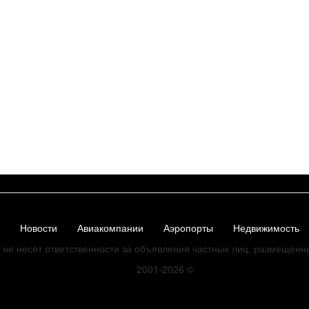
Новости
Авиакомпании
Аэропорты
Недвижимость
не несёт ответственности за объявления частных лиц, размещённ
2001-2026
©