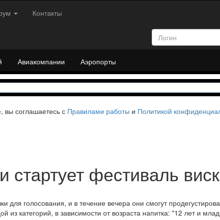
рум
Контакты
й
Авиакомпании
Аэропорты
е, вы соглашаетесь с
Правилами работы
и
Политикой конфиденциа
и стартует фестиваль вис
ки для голосования, и в течение вечера они смогут продегустирова
ой из категорий, в зависимости от возраста напитка: "12 лет и млад