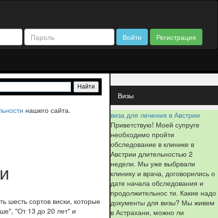
Войти
Регистрация
Визы
льности
нашего сайта.
виза для лечения в Австрии
Приветствую! Моей супруге
необходимо пройти
обследование в клинике в
Австрии длительностью 2
недели. Мы уже выбрвали
ки
клинику и врача, договорились о
дате начала обследования и
продолжительнос ти. Какие надо
ть шесть сортов виски, которые
документы для визы? Мы живем
ше", "От 13 до 20 лет" и
в Астрахани, можно ли