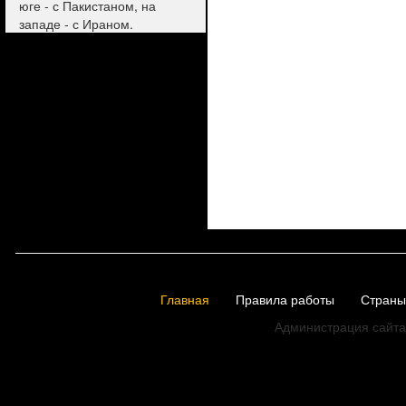
юге - с Пакистаном, на
западе - с Ираном.
Главная
Правила работы
Страны
Администрация сайта 