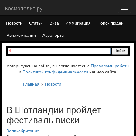
Космополит.ру
Toggl
naviga
Новости
Статьи
Виза
Иммиграция
Поиск людей
Авиакомпании
Аэропорты
Авторизуясь на сайте, вы соглашаетесь с
Правилами работы
и
Политикой конфиденциальности
нашего сайта.
Главная
Новости
В Шотландии пройдет
фестиваль виски
Великобритания