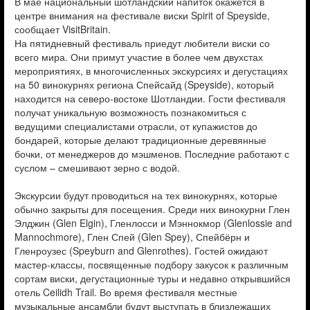
В мае национальный шотландский напиток окажется в
центре внимания на фестивале виски Spirit of Speyside,
сообщает VisitBritain.
На пятидневный фестиваль приедут любители виски со
всего мира. Они примут участие в более чем двухстах
мероприятиях, в многочисленных экскурсиях и дегустациях
на 50 винокурнях региона Спейсайд (Speyside), который
находится на северо-востоке Шотландии. Гости фестиваля
получат уникальную возможность познакомиться с
ведущими специалистами отрасли, от купажистов до
бондарей, которые делают традиционные деревянные
бочки, от менеджеров до мэшменов. Последние работают с
суслом – смешивают зерно с водой.
Экскурсии будут проводиться на тех винокурнях, которые
обычно закрыты для посещения. Среди них винокурни Глен
Элджин (Glen Elgin), Гленлосси и Мэннокмор (Glenlossie and
Mannochmore), Глен Спей (Glen Spey), Спейбёрн и
Гленроузес (Speyburn and Glenrothes). Гостей ожидают
мастер-классы, посвященные подбору закусок к различным
сортам виски, дегустационные туры и недавно открывшийся
отель Ceilidh Trail. Во время фестиваля местные
музыкальные ансамбли будут выступать в близлежащих