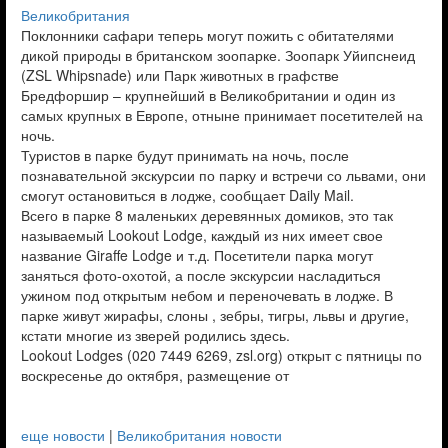
Великобритания
Поклонники сафари теперь могут пожить с обитателями
дикой природы в британском зоопарке. Зоопарк Уйипснеид
(ZSL Whipsnade) или Парк животных в графстве
Бредфоршир – крупнейший в Великобритании и один из
самых крупных в Европе, отныне принимает посетителей на
ночь.
Туристов в парке будут принимать на ночь, после
познавательной экскурсии по парку и встречи со львами, они
смогут остановиться в лодже, сообщает Daily Mail.
Всего в парке 8 маленьких деревянных домиков, это так
называемый Lookout Lodge, каждый из них имеет свое
название Giraffe Lodge и т.д. Посетители парка могут
заняться фото-охотой, а после экскурсии насладиться
ужином под открытым небом и переночевать в лодже. В
парке живут жирафы, слоны , зебры, тигры, львы и другие,
кстати многие из зверей родились здесь.
Lookout Lodges (020 7449 6269, zsl.org) открыт с пятницы по
воскресенье до октября, размещение от
еще новости
|
Великобритания новости