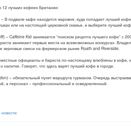
сок 12 лучших кофеен Британии:
w) – В подвале кафе находится жаровня, куда попадает лучший кофе
шках или на настоящей церковной скамье, и выберите лучший кофе
iff) – Caffeine Kid занимается “поиском рецепта лучшего кофе” с 20
ариста занимают первые места на всевозможных конкурсах. Владе
ие зерновые смеси на фермерском рынке Roath and Riverside.
) – местные официанты и бариста по-настоящему влюблены в кофе, 
напитке. Говорят, что здесь варят лучший кофе в городе.
ndon) – обязательный пункт маршрута гурманов. Очередь выстраив
ый, а персонал – профессиональный и осведомленный.
 новости