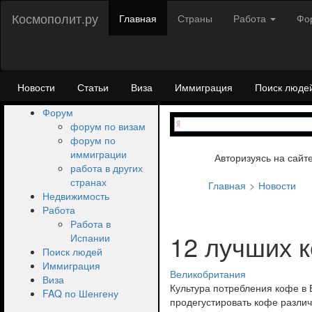
Космополит.ру
Главная
Страны
Работа
Фо
Новости
Статьи
Виза
Иммиграция
Поиск люде
Форум
форум по визам
форум по
иммиграции
Авторизуясь на сайт
работа в других
странах
Главная
Новости
Недвижимость
Работа
Работа в
12 лучших 
Испании
Поиск людей
Иммиграция
Великобритания
Виза
Культура потребления кофе в 
FAQ по Шенгену
продегустировать кофе различ