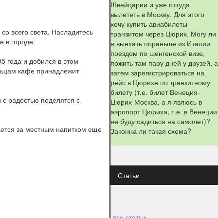
Швейцарии и уже оттуда
вылететь в Москву. Для этого
хочу купить авиабилеты
 со всего света. Насладитесь
транзитом через Цюрих. Могу ли
 в городе.
я выехать пораньше из Италии
поездом по шенгенской визе,
05 года и добился в этом
пожить там пару дней у друзей, а
льцам кафе принадлежит
затем зарегистрироваться на
рейс в Цюрихе по транзитному
билету (т.е. билет Венеция-
и с радостью поделятся с
Цюрих-Москва, а я явлюсь в
аэропорт Цюриха, т.е. в Венеции
не буду садиться на самолет)?
ается за местным напитком еще
Законна ли такая схема?
Статьи
все статьи