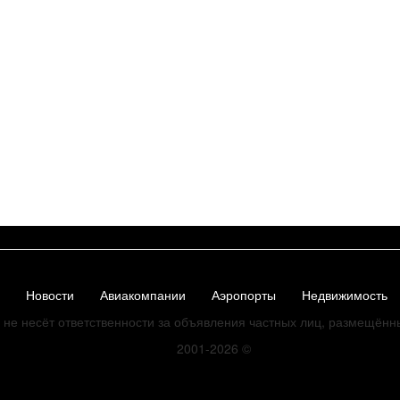
Новости
Авиакомпании
Аэропорты
Недвижимость
не несёт ответственности за объявления частных лиц, размещённ
2001-2026
©