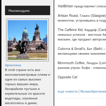
VisitBritain представляет спи
Рекомендуем
Artisan Roast, Глазго (Glasgo
моментом, устроившись в поду
The Caffeine Kid, Кардиф (Card
немалых успехов - местные б
магазин, где продают авторск
Colonna & Small’s, Бат (Bath
желающими своими знаниями о 
Monmouth Coffee, Лондон (Lo
Аргентина
ранним утром. Кофе - отменн
В этой стране есть все -
многокилометровые пляжи и
Opposite Caf
одни из самых высоких
горных вершин мира,
бескрайние пустыни и
еще новости
|
Великобритания
изумительные по красоте
водопады, огромные
мегаполисы и дикие,