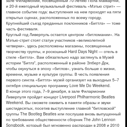
зале Филармонии, посвященный 70-летию Пола Маккартни,
и 20-й ежегодный музыкальный фестиваль «Мэтью стрит» —
главное событие года: выступления на нем проходят на пяти
открытых сценах, расположенных по всему городу.
Крупнейший съезд преданных поклонников «Биттлз» — тоже
часть фестиваля.
Круглый год Ливерпуль остается центром «битломании». На
Мэтью-стрит стоят статуи участников «великолепной
четверки», здесь расположены магазины, посвященные
творчеству группы, и роскошный Hard Days Night — отель в
стиле «Биттлз». Вам обязательно надо заглянуть в Музей
истории "Битлз", расположенный в районе Элберт-Док,
чтобы окунуться в эпоху «битлов», узнать больше о жизни,
времени, музыке и культуре группы. В честь появления
первого сингла «Биттлз» музей организует на выходных 5–7
октября специальную программу Love Me Do Weekend.
В конце этого года, 7–9 декабря, в зале Филармонии
Ливерпуля пройдет концерт Liverpool Philharmonic Beatles
Weekend. Вы сможете оживить в памяти образы и звуки
шестидесятых, посетив выступление главной "битловской"
группы The Bootleg Beatles или послушав вновь выпущенный
по требованию общественности сборник The John Lennon
Songbook, который был мгновенно распродан в 2008 и 2010