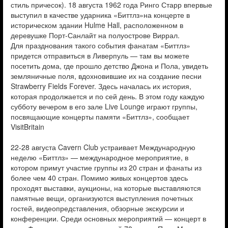
стиль причесок). 18 августа 1962 года Ринго Старр впервые
выступил в качестве ударника «Биттлз»на концерте в
историческом здании Hulme Hall, расположенном в
деревушке Порт-Санлайт на полуострове Виррал.
Для празднования такого события фанатам «Биттлз»
придется отправиться в Ливерпуль — там вы можете
посетить дома, где прошло детство Джона и Пола, увидеть
земляничные поля, вдохновившие их на создание песни
Strawberry Fields Forever. Здесь началась их история,
которая продолжается и по сей день. В этом году каждую
субботу вечером в его зале Live Lounge играют группы,
посвящающие концерты памяти «Биттлз», сообщает
VisitBritain
22-28 августа Cavern Club устраивает Международную
неделю «Биттлз» — международное мероприятие, в
котором примут участие группы из 20 стран и фанаты из
более чем 40 стран. Помимо живых концертов здесь
проходят выставки, аукционы, на которые выставляются
памятные вещи, организуются выступления почетных
гостей, видеопредставления, обзорные экскурсии и
конференции. Среди основных мероприятий — концерт в