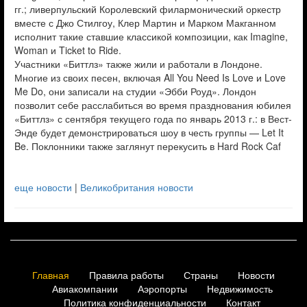
гг.; ливерпульский Королевский филармонический оркестр
вместе с Джо Стилгоу, Клер Мартин и Марком Макганном
исполнит такие ставшие классикой композиции, как Imagine,
Woman и Ticket to Ride.
Участники «Биттлз» также жили и работали в Лондоне.
Многие из своих песен, включая All You Need Is Love и Love
Me Do, они записали на студии «Эбби Роуд». Лондон
позволит себе расслабиться во время празднования юбилея
«Биттлз» с сентября текущего года по январь 2013 г.: в Вест-
Энде будет демонстрироваться шоу в честь группы — Let It
Be. Поклонники также заглянут перекусить в Hard Rock Caf
еще новости
|
Великобритания новости
Главная
Правила работы
Страны
Новости
Авиакомпании
Аэропорты
Недвижимость
Политика конфиденциальности
Контакт