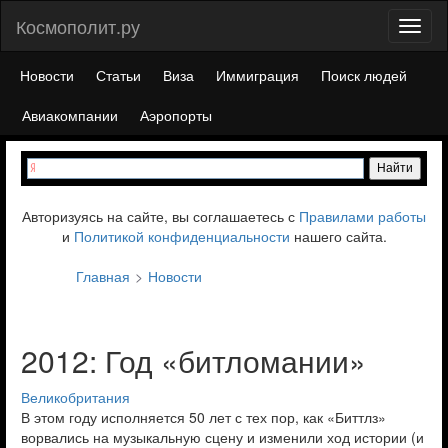
Космополит.ру
Toggl
naviga
Новости
Статьи
Виза
Иммиграция
Поиск людей
Авиакомпании
Аэропорты
Авторизуясь на сайте, вы соглашаетесь с
Правилами работы
и
Политикой конфиденциальности
нашего сайта.
Главная
Новости
2012: Год «битломании»
Великобритания
В этом году исполняется 50 лет с тех пор, как «Биттлз»
ворвались на музыкальную сцену и изменили ход истории (и