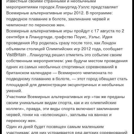
Известный своими странными и необычными
мероприятиями городок Ллануртид-Уэллс представляет
Всемирные альтернативные игры 2012. В программе:
подводное плавание в болоте, заклинание червей и
чемпионат по переноске жен.
Всемирные альтернативные игры пройдут с 17 августа по 2
сентября в Ллануртиде, графство Поуис, Уэльс. Идея
проведения Игр родилась сразу после того, как Лондон
объявили столицей Олимпийских игр 2012 года, сообщает
VisitBritain . Ллануртид решил отметить это событие своим
собственным мероприятием: уже будучи местом проведения
одних из самых необычных спортивных соревнований в
британском календаре — Всемирного чемпионата по
подводному плаванию в болоте, — этот город обещает стать
площадкой для демонстрации эксцентричных и необычных
умений.
Участники Всемирных альтернативных игр «так же преданы
своим уникальным видам спорта, как и их олимпийские
коллеги», правда, эти виды спорта включают заклинание
червей, гонки на «колесницах», заплывы на ваннах и
переноску жен.
Один из дней будет посвящен самым маленьким
участникам: для них устраивается ряд детских соревнований