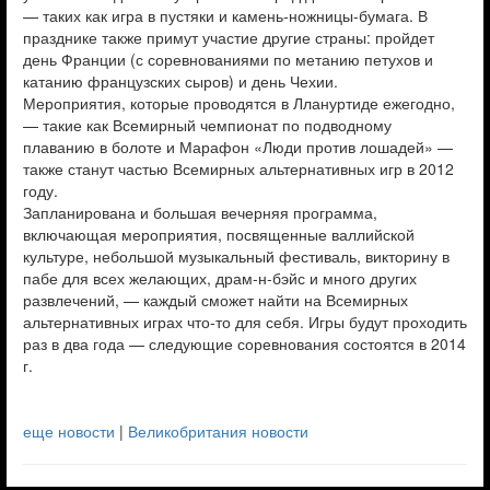
— таких как игра в пустяки и камень-ножницы-бумага. В
празднике также примут участие другие страны: пройдет
день Франции (с соревнованиями по метанию петухов и
катанию французских сыров) и день Чехии.
Мероприятия, которые проводятся в Ллануртиде ежегодно,
— такие как Всемирный чемпионат по подводному
плаванию в болоте и Марафон «Люди против лошадей» —
также станут частью Всемирных альтернативных игр в 2012
году.
Запланирована и большая вечерняя программа,
включающая мероприятия, посвященные валлийской
культуре, небольшой музыкальный фестиваль, викторину в
пабе для всех желающих, драм-н-бэйс и много других
развлечений, — каждый сможет найти на Всемирных
альтернативных играх что-то для себя. Игры будут проходить
раз в два года — следующие соревнования состоятся в 2014
г.
еще новости
|
Великобритания новости