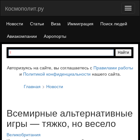
Космополит.ру
Toggl
naviga
Новости
Статьи
Виза
Иммиграция
Поиск людей
Авиакомпании
Аэропорты
Авторизуясь на сайте, вы соглашаетесь с
Правилами работы
и
Политикой конфиденциальности
нашего сайта.
Главная
Новости
Всемирные альтернативные
игры — тяжко, но весело
Великобритания