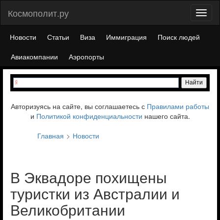
Космополит.ру
Toggl
naviga
Новости
Статьи
Виза
Иммиграция
Поиск людей
Авиакомпании
Аэропорты
Авторизуясь на сайте, вы соглашаетесь с
Правилами работы
и
Политикой конфиденциальности
нашего сайта.
Главная
Новости
В Эквадоре похищены
туристки из Австралии и
Великобритании