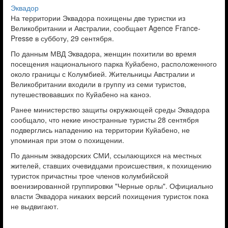
Эквадор
На территории Эквадора похищены две туристки из
Великобритании и Австралии, сообщает
Agence France-
Presse
в субботу, 29 сентября.
По данным МВД Эквадора, женщин похитили во время
посещения национального парка Куйабено, расположенного
около границы с Колумбией. Жительницы Австралии и
Великобритании входили в группу из семи туристов,
путешествовавших по Куйабено на каноэ.
Ранее министерство защиты окружающей среды Эквадора
сообщало, что некие иностранные туристы 28 сентября
подверглись нападению на территории Куйабено, не
упоминая при этом о похищении.
По данным эквадорских СМИ, ссылающихся на местных
жителей, ставших очевидцами происшествия, к похищению
туристок причастны трое членов колумбийской
военизированной группировки "Черные орлы". Официально
власти Эквадора никаких версий похищения туристок пока
не выдвигают.