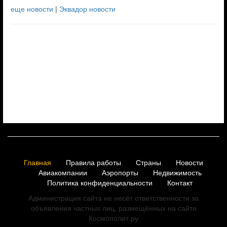
еще новости
|
Эквадор новости
Главная
Правила работы
Страны
Новости
Авиакомпании
Аэропорты
Недвижимость
Политика конфиденциальности
Контакт
Администрация сайта не несёт ответственности за
объявления частных лиц, размещённых на сайте
Космополит.ру