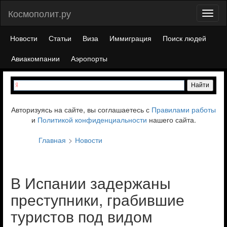
Космополит.ру
Toggl
naviga
Новости
Статьи
Виза
Иммиграция
Поиск людей
Авиакомпании
Аэропорты
Авторизуясь на сайте, вы соглашаетесь с
Правилами работы
и
Политикой конфиденциальности
нашего сайта.
Главная
Новости
В Испании задержаны
преступники, грабившие
туристов под видом