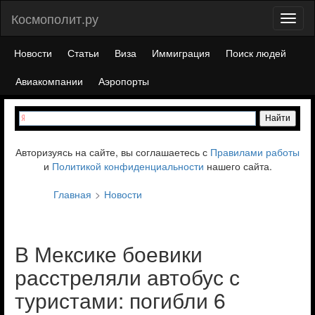
Космополит.ру
Toggl
naviga
Новости
Статьи
Виза
Иммиграция
Поиск людей
Авиакомпании
Аэропорты
Авторизуясь на сайте, вы соглашаетесь с
Правилами работы
и
Политикой конфиденциальности
нашего сайта.
Главная
Новости
В Мексике боевики
расстреляли автобус с
туристами: погибли 6