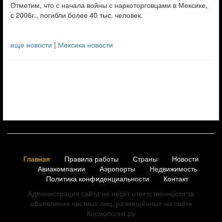
Отметим, что с начала войны с наркоторговцами в Мексике,
с 2006г., погибли более 40 тыс. человек.
еще новости
|
Мексика новости
Главная
Правила работы
Страны
Новости
Авиакомпании
Аэропорты
Недвижимость
Политика конфиденциальности
Контакт
Администрация сайта не несёт ответственности за
объявления частных лиц, размещённых на сайте
Космополит.ру