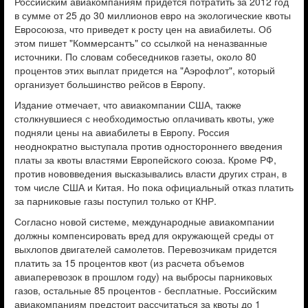
Российским авиакомпаниям придется потратить за 2012 год
в сумме от 25 до 30 миллионов евро на экологические квоты
Евросоюза, что приведет к росту цен на авиабилеты. Об
этом пишет "Коммерсантъ" со ссылкой на неназванные
источники. По словам собеседников газеты, около 80
процентов этих выплат придется на "Аэрофлот", который
организует большинство рейсов в Европу.
Издание отмечает, что авиакомпании США, также
столкнувшиеся с необходимостью оплачивать квоты, уже
подняли цены на авиабилеты в Европу. Россия
неоднократно выступала против одностороннего введения
платы за квоты властями Европейского союза. Кроме РФ,
против нововведения высказывались власти других стран, в
том числе США и Китая. Но пока официальный отказ платить
за парниковые газы поступил только от КНР.
Согласно новой системе, международные авиакомпании
должны компенсировать вред для окружающей среды от
выхлопов двигателей самолетов. Перевозчикам придется
платить за 15 процентов квот (из расчета объемов
авиаперевозок в прошлом году) на выбросы парниковых
газов, остальные 85 процентов - бесплатные. Российским
авиакомпаниям предстоит рассчитаться за квоты до 1