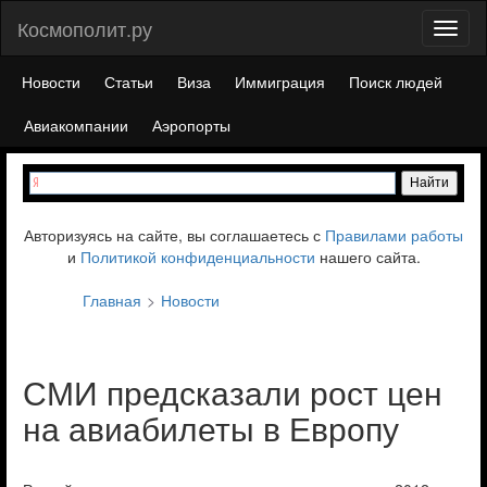
Космополит.ру
Toggl
naviga
Новости
Статьи
Виза
Иммиграция
Поиск людей
Авиакомпании
Аэропорты
Авторизуясь на сайте, вы соглашаетесь с
Правилами работы
и
Политикой конфиденциальности
нашего сайта.
Главная
Новости
СМИ предсказали рост цен
на авиабилеты в Европу