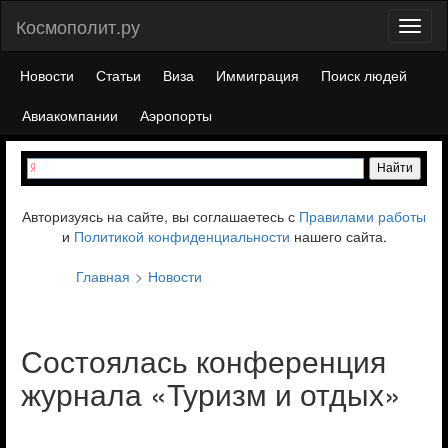
Космополит.ру
Toggl
naviga
Новости
Статьи
Виза
Иммиграция
Поиск людей
Авиакомпании
Аэропорты
Авторизуясь на сайте, вы соглашаетесь с
Правилами работы
и
Политикой конфиденциальности
нашего сайта.
Главная
Новости
Состоялась конференция
журнала «Туризм и отдых»