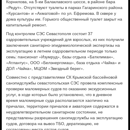
Корнилова, на 5-км Балаклавского шоссе, в районе бара
«Редут». Отсутствуют туалеты в парках Гагаринского района
«Курсантов» и «Ахматовой» по ул. Ефремова. В сквере у
дома культуры им. Горького общественный туалет закрыт на
капитальный ремонт.
Под контролем СЭС Севастополя состоит 37
оздоровительных учреждений для взрослых, из них получили
заключения санитарно-эпидемиологической экспертизы на
эксплуатацию в летнем оздоровительном периоде только
семь: пансионат «Изумруд», базы отдыха «Батилиман»,
«Атлантус», ООО «Белэнергомаш», база отдыха «Чайка» и
ДОЛ «Чайка», МЦОМ «Звездный берег».
Совместно с представителями СК Крымской бассейновой
санэпидслужбы севастопольская СЭС провела комплексные
проверки маломерных судов по оказанию экскурсионных
услуг, в ходе которых было установлено, что в дневное
время маломерные суда располагаются хаотично на
причалах, территории причалов и акватория содержатся в
неудовлетворительном санитарном состоянии, не
представлены разрешения санэпидслужбы на эксплуатацию
судов, договора на вывоз ТБО, дератизацию, не
согласованы места отстоя судов.