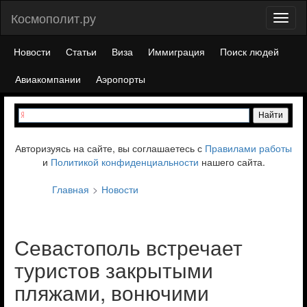
Космополит.ру
Toggl
naviga
Новости
Статьи
Виза
Иммиграция
Поиск людей
Авиакомпании
Аэропорты
Авторизуясь на сайте, вы соглашаетесь с
Правилами работы
и
Политикой конфиденциальности
нашего сайта.
Главная
Новости
Севастополь встречает
туристов закрытыми
пляжами, вонючими