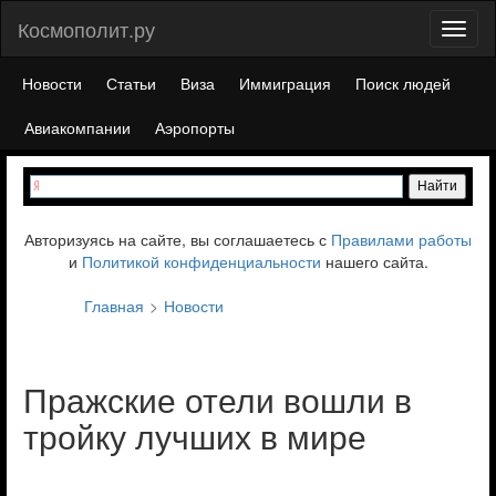
Космополит.ру
Toggl
naviga
Новости
Статьи
Виза
Иммиграция
Поиск людей
Авиакомпании
Аэропорты
Авторизуясь на сайте, вы соглашаетесь с
Правилами работы
и
Политикой конфиденциальности
нашего сайта.
Главная
Новости
Пражские отели вошли в
тройку лучших в мире