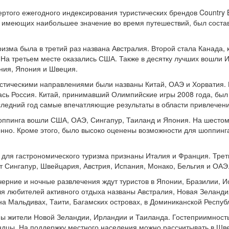
ертого ежегодного индексирования туристических брендов Country 
 имеющих наибольшее значение во время путешествий, был состав
изма была в третий раз названа Австралия. Второй стала Канада, 
 На третьем месте оказались США. Также в десятку лучших вошли 
ния, Япония и Швеция.
тическими направлениями были названы Китай, ОАЭ и Хорватия. 
лась Россия. Китай, принимавший Олимпийские игры 2008 года, был
ледний год самые впечатляющие результаты в области привлечени
шоппинга вошли США, ОАЭ, Сингапур, Таиланд и Япония. На шестом
нно. Кроме этого, было высоко оценены возможности для шоппинг
для гастрономического туризма признаны Италия и Франция. Треть
т Сингапур, Швейцария, Австрия, Испания, Монако, Бельгия и ОАЭ
черние и ночные развлечения ждут туристов в Японии, Бразилии, 
 любителей активного отдыха названы Австралия, Новая Зеландия
а Мальдивах, Таити, Багамских островах, в Доминиканской Респуб
 жители Новой Зеландии, Ирландии и Таиланда. Гостеприимност
ндцы. На поддержку местного населения можно рассчитывать в Шве