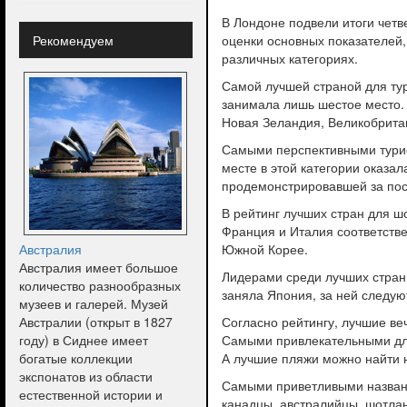
В Лондоне подвели итоги четв
Рекомендуем
оценки основных показателей,
различных категориях.
Самой лучшей страной для тур
занимала лишь шестое место.
Новая Зеландия, Великобрита
Самыми перспективными турис
месте в этой категории оказа
продемонстрировавшей за пос
В рейтинг лучших стран для 
Франция и Италия соответстве
Австралия
Южной Корее.
Австралия имеет большое
Лидерами среди лучших стран 
количество разнообразных
заняла Япония, за ней следую
музеев и галерей. Музей
Австралии (открыт в 1827
Согласно рейтингу, лучшие ве
году) в Сиднее имеет
Самыми привлекательными для
богатые коллекции
А лучшие пляжи можно найти н
экспонатов из области
Самыми приветливыми названы
естественной истории и
канадцы, австралийцы, шотла