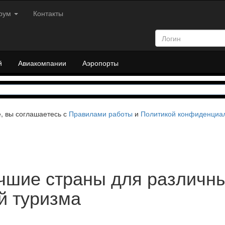
рум
Контакты
й
Авиакомпании
Аэропорты
е, вы соглашаетесь с
Правилами работы
и
Политикой конфиденциа
чшие страны для различн
й туризма