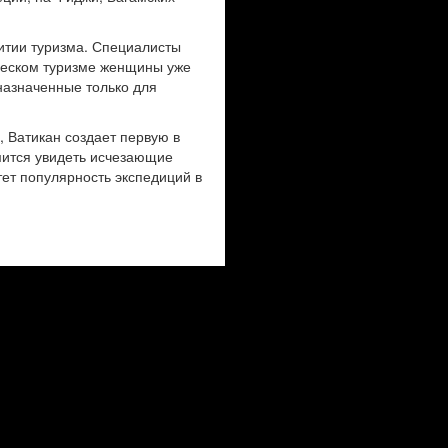
витии туризма. Специалисты
ческом туризме женщины уже
назначенные только для
, Ватикан создает первую в
мится увидеть исчезающие
ет популярность экспедиций в