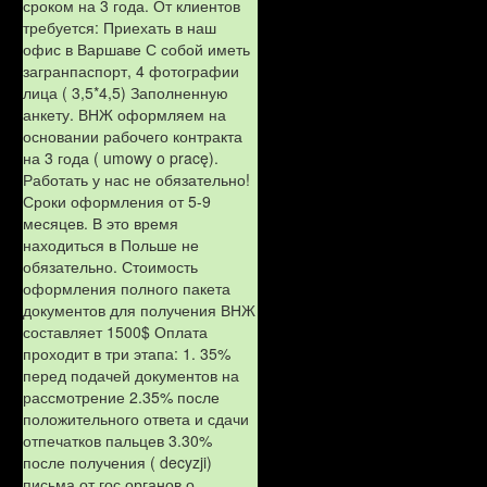
сроком на 3 года. От клиентов
требуется: Приехать в наш
офис в Варшаве С собой иметь
загранпаспорт, 4 фотографии
лица ( 3,5*4,5) Заполненную
анкету. ВНЖ оформляем на
основании рабочего контракта
на 3 года ( umowy o pracę).
Работать у нас не обязательно!
Сроки оформления от 5-9
месяцев. В это время
находиться в Польше не
обязательно. Стоимость
оформления полного пакета
документов для получения ВНЖ
составляет 1500$ Оплата
проходит в три этапа: 1. 35%
перед подачей документов на
рассмотрение 2.35% после
положительного ответа и сдачи
отпечатков пальцев 3.30%
после получения ( decyzji)
письма от гос.органов о