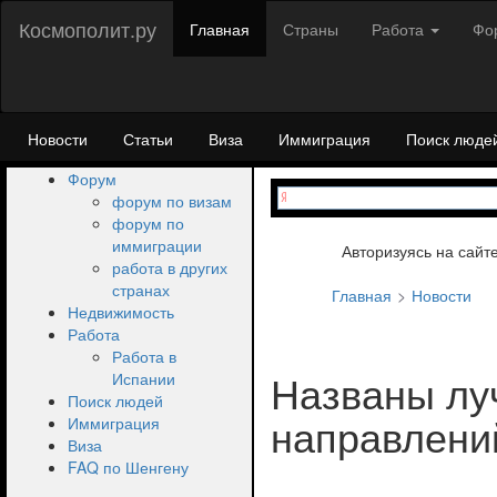
Космополит.ру
Главная
Страны
Работа
Фо
Новости
Статьи
Виза
Иммиграция
Поиск люде
Форум
форум по визам
форум по
иммиграции
Авторизуясь на сайт
работа в других
странах
Главная
Новости
Недвижимость
Работа
Работа в
Названы лу
Испании
Поиск людей
направлени
Иммиграция
Виза
FAQ по Шенгену