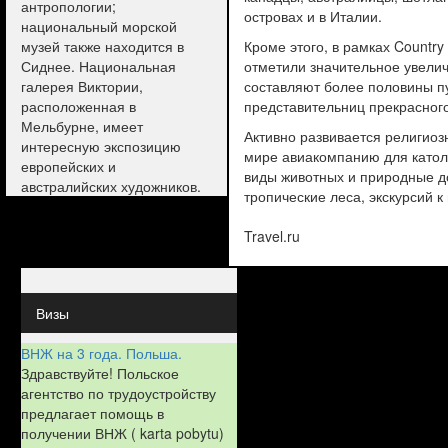
антропологии;
островах и в Италии.
национальный морской
музей также находится в
Кроме этого, в рамках Countr
Сиднее. Национальная
отметили значительное увели
галерея Виктории,
составляют более половины п
расположенная в
представительниц прекрасного
Мельбурне, имеет
Активно развивается религиоз
интересную экспозицию
мире авиакомпанию для катол
европейских и
виды животных и природные до
австралийских художников.
тропические леса, экскурсий 
Travel.ru
Визы
ВНЖ на 3 года. Польша.
Здравствуйте! Польское
агентство по трудоустройству
предлагает помощь в
получении ВНЖ ( karta pobytu)