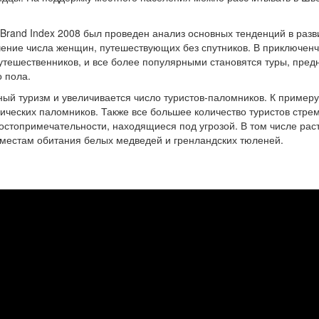
y Brand Index 2008 был проведен анализ основных тенденций в раз
чение числа женщин, путешествующих без спутников. В приключен
утешественников, и все более популярными становятся туры, пред
 пола.
ный туризм и увеличивается число туристов-паломников. К примеру
ических паломников. Также все большее количество туристов стре
стопримечательности, находящиеся под угрозой. В том числе раст
к местам обитания белых медведей и гренландских тюленей.