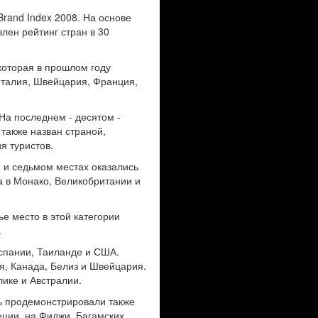
Brand Index 2008. На основе
лен рейтинг стран в 30
которая в прошлом году
Италия, Швейцария, Франция,
На последнем - десятом -
 также назван страной,
я туристов.
 и седьмом местах оказались
а в Монако, Великобритании и
е место в этой категории
.
Испании, Таиланде и США.
, Канада, Белиз и Швейцария.
лике и Австралии.
ь продемонстрировали также
ции, на Фиджи, Багамских