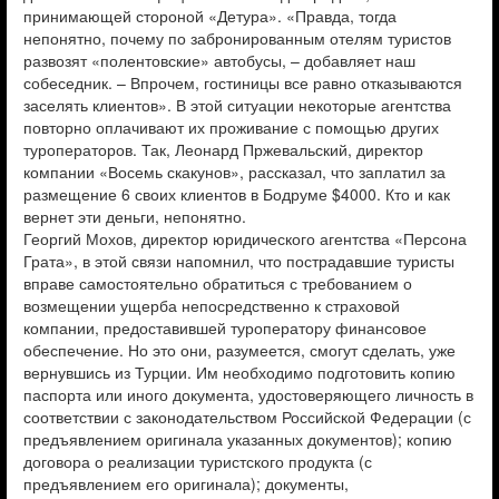
принимающей стороной «Детура». «Правда, тогда
непонятно, почему по забронированным отелям туристов
развозят «полентовские» автобусы, – добавляет наш
собеседник. – Впрочем, гостиницы все равно отказываются
заселять клиентов». В этой ситуации некоторые агентства
повторно оплачивают их проживание с помощью других
туроператоров. Так, Леонард Пржевальский, директор
компании «Восемь скакунов», рассказал, что заплатил за
размещение 6 своих клиентов в Бодруме $4000. Кто и как
вернет эти деньги, непонятно.
Георгий Мохов, директор юридического агентства «Персона
Грата», в этой связи напомнил, что пострадавшие туристы
вправе самостоятельно обратиться с требованием о
возмещении ущерба непосредственно к страховой
компании, предоставившей туроператору финансовое
обеспечение. Но это они, разумеется, смогут сделать, уже
вернувшись из Турции. Им необходимо подготовить копию
паспорта или иного документа, удостоверяющего личность в
соответствии с законодательством Российской Федерации (с
предъявлением оригинала указанных документов); копию
договора о реализации туристского продукта (с
предъявлением его оригинала); документы,