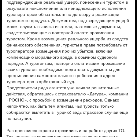
подтверждающие реальный ущерб, понесенный туристом в
результате неисполнения или ненадлежащего исполнения
туроператором обязательств по договору о реализации
туристского продукта. Документом, подтверждающим ущерб
может служить выписка из отеля, платежные документы,
свидетельствующие о повторной оплате проживания
туристом. Кроме возмещения реального ущерба из средств
финансового обеспечения, туристы в праве потребовать от
туроператора возмещения прочих убытков, включая
компенсацию морального вреда, в обычном судебном
порядке. А турагентам, повторно оплатившим проживание
своих туристов, необходимо подготовить документы для
предъявления самостоятельного требования в адрес
туроператора в арбитражный суд.
Представители ряда агентств уже начали решительные
действия, обратившись к страхователю «Детура», компании
«РОСНО», с просьбой о возмещении расходов. Однако
непонятно, как быть тем агентам, чьи туристы только
собираются вылетать в Турцию: ведь страховой случай еще
не наступил.
Разгоревшиеся страсти отразились и на работе других ТО.
Так, несколько человек решили отказаться от поездки в