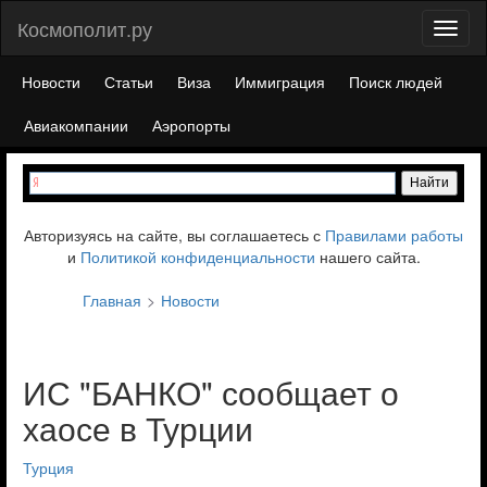
Космополит.ру
Toggl
naviga
Новости
Статьи
Виза
Иммиграция
Поиск людей
Авиакомпании
Аэропорты
Авторизуясь на сайте, вы соглашаетесь с
Правилами работы
и
Политикой конфиденциальности
нашего сайта.
Главная
Новости
ИС "БАНКО" сообщает о
хаосе в Турции
Турция