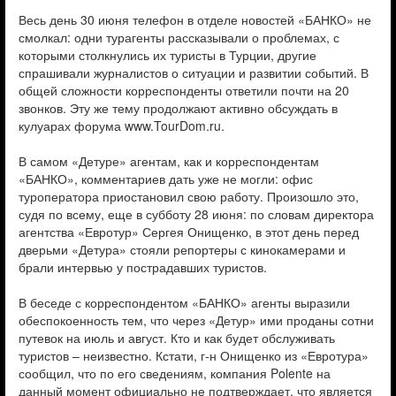
Весь день 30 июня телефон в отделе новостей «БАНКО» не
смолкал: одни турагенты рассказывали о проблемах, с
которыми столкнулись их туристы в Турции, другие
спрашивали журналистов о ситуации и развитии событий. В
общей сложности корреспонденты ответили почти на 20
звонков. Эту же тему продолжают активно обсуждать в
кулуарах форума www.TourDom.ru.
В самом «Детуре» агентам, как и корреспондентам
«БАНКО», комментариев дать уже не могли: офис
туроператора приостановил свою работу. Произошло это,
судя по всему, еще в субботу 28 июня: по словам директора
агентства «Евротур» Сергея Онищенко, в этот день перед
дверьми «Детура» стояли репортеры с кинокамерами и
брали интервью у пострадавших туристов.
В беседе с корреспондентом «БАНКО» агенты выразили
обеспокоенность тем, что через «Детур» ими проданы сотни
путевок на июль и август. Кто и как будет обслуживать
туристов – неизвестно. Кстати, г-н Онищенко из «Евротура»
сообщил, что по его сведениям, компания Polente на
данный момент официально не подтверждает, что является