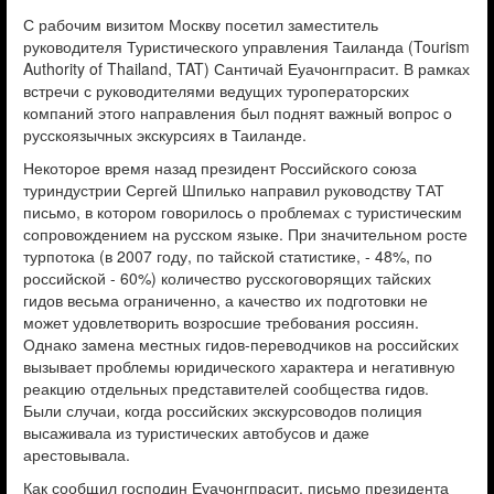
С рабочим визитом Москву посетил заместитель
руководителя Туристического управления Таиланда (Tourism
Authority of Thailand, TAT) Сантичай Еуачонгпрасит. В рамках
встречи с руководителями ведущих туроператорских
компаний этого направления был поднят важный вопрос о
русскоязычных экскурсиях в Таиланде.
Некоторое время назад президент Российского союза
туриндустрии Сергей Шпилько направил руководству ТАТ
письмо, в котором говорилось о проблемах с туристическим
сопровождением на русском языке. При значительном росте
турпотока (в 2007 году, по тайской статистике, - 48%, по
российской - 60%) количество русскоговорящих тайских
гидов весьма ограниченно, а качество их подготовки не
может удовлетворить возросшие требования россиян.
Однако замена местных гидов-переводчиков на российских
вызывает проблемы юридического характера и негативную
реакцию отдельных представителей сообщества гидов.
Были случаи, когда российских экскурсоводов полиция
высаживала из туристических автобусов и даже
арестовывала.
Как сообщил господин Еуачонгпрасит, письмо президента