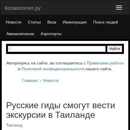
Космополит.ру
Toggl
naviga
Новости
Статьи
Виза
Иммиграция
Поиск людей
Авиакомпании
Аэропорты
Авторизуясь на сайте, вы соглашаетесь с
Правилами работы
и
Политикой конфиденциальности
нашего сайта.
Главная
Новости
Русские гиды смогут вести
экскурсии в Таиланде
Таиланд