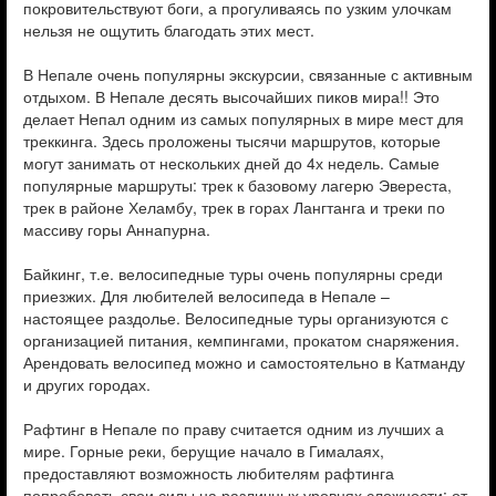
покровительствуют боги, а прогуливаясь по узким улочкам
нельзя не ощутить благодать этих мест.
В Непале очень популярны экскурсии, связанные с активным
отдыхом. В Непале десять высочайших пиков мира!! Это
делает Непал одним из самых популярных в мире мест для
треккинга. Здесь проложены тысячи маршрутов, которые
могут занимать от нескольких дней до 4х недель. Самые
популярные маршруты: трек к базовому лагерю Эвереста,
трек в районе Хеламбу, трек в горах Лангтанга и треки по
массиву горы Аннапурна.
Байкинг, т.е. велосипедные туры очень популярны среди
приезжих. Для любителей велосипеда в Непале –
настоящее раздолье. Велосипедные туры организуются с
организацией питания, кемпингами, прокатом снаряжения.
Арендовать велосипед можно и самостоятельно в Катманду
и других городах.
Рафтинг в Непале по праву считается одним из лучших а
мире. Горные реки, берущие начало в Гималаях,
предоставляют возможность любителям рафтинга
попробовать свои силы на различных уровнях сложности: от