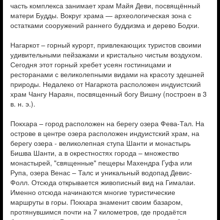
часть комплекса занимает храм Майя Деви, посвящённый
матери Будды. Вокруг храма — археологическая зона с
остатками сооружений раннего буддизма и дерево Бодхи.
Нагаркот – горный курорт, привлекающих туристов своими
удивительными пейзажами и кристально чистым воздухом.
Сегодня этот горный хребет усеян гостиницами и
ресторанами с великолепными видами на красоту здешней
природы. Недалеко от Нагаркота расположен индуистский
храм Чангу Нараян, посвященный богу Вишну (построен в 3
в. н. э.).
Покхара – город расположен на берегу озера Фева-Тал. На
острове в центре озера расположен индуистский храм, на
берегу озера - великолепная ступа Шанти и монастырь
Бишва Шанти, а в окрестностях города – множество
монастырей, "священные" пещеры Махендра Гуфа или
Рупа, озера Венас – Талс и уникальный водопад Девис-
Фолл. Отсюда открывается живописный вид на Гималаи.
Именно отсюда начинаются многие туристические
маршруты в горы. Покхара знаменит своим базаром,
протянувшимся почти на 7 километров, где продаётся