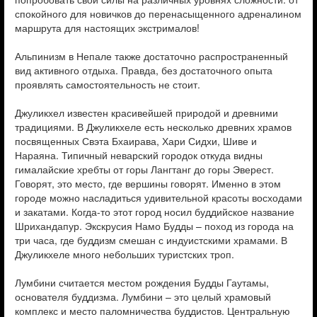
спокойного для новичков до перенасыщенного адреналином
маршрута для настоящих экстрималов!
Альпинизм в Непале также достаточно распространенный
вид активного отдыха. Правда, без достаточного опыта
проявлять самостоятельность не стоит.
Джуликхел известен красивейшей природой и древними
традициями. В Джуликхеле есть несколько древних храмов
посвященных Свэта Бхаирава, Хари Сидхи, Шиве и
Нараяна. Типичный неварский городок откуда видны
гималайские хребты от горы Лангтанг до горы Эверест.
Говорят, это место, где вершины говорят. Именно в этом
городе можно насладиться удивительной красоты восходами
и закатами. Когда-то этот город носил буддийское название
Шрихандапур. Экскрусия Намо Будды – поход из города на
три часа, где буддизм смешан с индуистскими храмами. В
Джуликхеле много небольших туристских троп.
Лумбини считается местом рождения Будды Гаутамы,
основателя буддизма. Лумбини – это целый храмовый
комплекс и место паломничества буддистов. Центральную