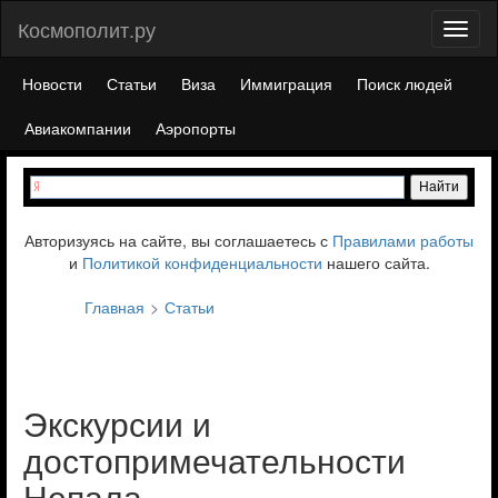
Космополит.ру
Toggl
naviga
Новости
Статьи
Виза
Иммиграция
Поиск людей
Авиакомпании
Аэропорты
Авторизуясь на сайте, вы соглашаетесь с
Правилами работы
и
Политикой конфиденциальности
нашего сайта.
Главная
Статьи
Экскурсии и
достопримечательности
Непала