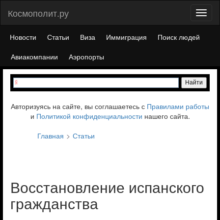
Космополит.ру
Toggl
naviga
Новости
Статьи
Виза
Иммиграция
Поиск людей
Авиакомпании
Аэропорты
Авторизуясь на сайте, вы соглашаетесь с
Правилами работы
и
Политикой конфиденциальности
нашего сайта.
Главная
Статьи
Восстановление испанского
гражданства