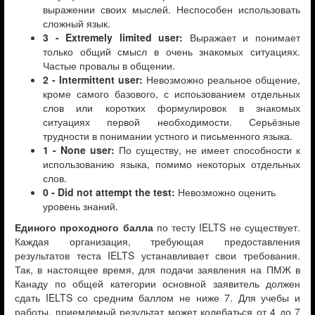
выражении своих мыслей. Неспособен использовать
сложный язык.
3 - Extremely limited user:
Выражает и понимает
только общий смысл в очень знакомых ситуациях.
Частые провалы в общении.
2 - Intermittent user:
Невозможно реальное общение,
кроме самого базового, с испоьзованием отдельных
слов или коротких формулировок в знакомых
ситуациях первой необходимости. Серьёзные
трудности в понимании устного и письменного языка.
1 - None user:
По существу, не имеет способности к
использованию языка, помимо некоторых отдельных
слов.
0 - Did not attempt the test:
Невозможно оценить
уровень знаний.
Единого проходного балла
по тесту IELTS не существует.
Каждая организация, требующая предоставления
результатов теста IELTS устанавливает свои требования.
Так, в настоящее время, для подачи заявления на ПМЖ в
Канаду по общей категории основной заявитель должен
сдать IELTS со средним баллом не ниже 7. Для учебы и
работы, приемлемый результат может колебаться от 4 до 7