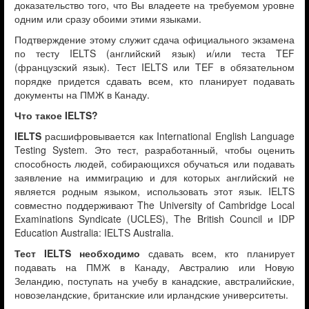
доказательство того, что Вы владеете на требуемом уровне
одним или сразу обоими этими языками.
Подтверждение этому служит сдача официального экзамена
по тесту IELTS (английский язык) и/или теста TEF
(французский язык). Тест IELTS или TEF в обязательном
порядке придется сдавать всем, кто планирует подавать
документы на ПМЖ в Канаду.
Что такое IELTS?
IELTS
расшифровывается как International English Language
Testing System. Это тест, разработанный, чтобы оценить
способность людей, собирающихся обучаться или подавать
заявление на иммиграцию и для которых английский не
является родным языком, использовать этот язык. IELTS
совместно поддерживают The University of Cambridge Local
Examinations Syndicate (UCLES), The British Council и IDP
Education Australia: IELTS Australia.
Тест IELTS необходимо
сдавать всем, кто планирует
подавать на ПМЖ в Канаду, Австралию или Новую
Зеландию, поступать на учебу в канадские, австралийские,
новозеландские, британские или ирландские университеты.