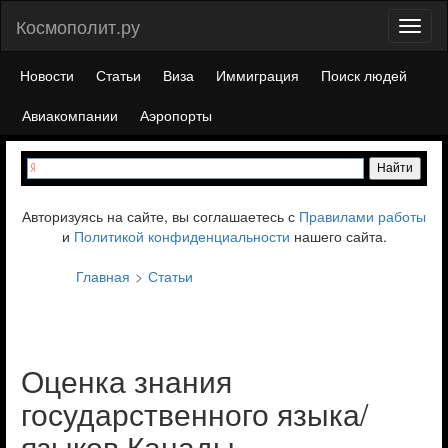
Космополит.ру
Toggl
naviga
Новости
Статьи
Виза
Иммиграция
Поиск людей
Авиакомпании
Аэропорты
Авторизуясь на сайте, вы соглашаетесь с
Правилами работы
и
Политикой конфиденциальности
нашего сайта.
Главная
Статьи
Оценка знания
государственного языка/
языков Канады.