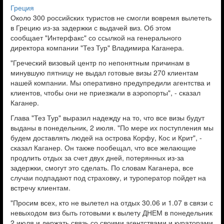
Греция
Около 300 российских туристов не смогли вовремя вылететь
в Грецию из-за задержки с выдачей виз. Об этом
сообщает
"Интерфакс"
со ссылкой на генерального
директора компании "Тез Тур" Владимира Каганера.
"Греческий визовый центр по непонятным причинам в
минувшую пятницу не выдал готовые визы 270 клиентам
нашей компании. Мы оперативно предупредили агентства и
клиентов, чтобы они не приезжали в аэропорты", - сказал
Каганер.
Глава "Тез Тур" выразил надежду на то, что все визы будут
выданы в понедельник, 2 июля. "По мере их поступления мы
будем доставлять людей на острова Корфу, Кос и Крит", -
сказал Каганер. Он также пообещал, что все желающие
продлить отдых за счет двух дней, потерянных из-за
задержки, смогут это сделать. По словам Каганера, все
случаи подпадают под страховку, и туроператор пойдет на
встречу клиентам.
"Просим всех, кто не вылетел на отдых 30.06 и 1.07 в связи с
невыходом виз быть готовыми к вылету ДНЕМ в понедельник
2 июля и держать связь со своими агентствами и кураторами