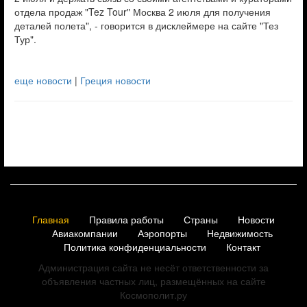
отдела продаж "Tez Tour" Москва 2 июля для получения
деталей полета", - говорится в дисклеймере на сайте "Тез
Тур".
еще новости
|
Греция новости
Главная
Правила работы
Страны
Новости
Авиакомпании
Аэропорты
Недвижимость
Политика конфиденциальности
Контакт
Администрация сайта не несёт ответственности за
объявления частных лиц, размещённых на сайте
Космополит.ру