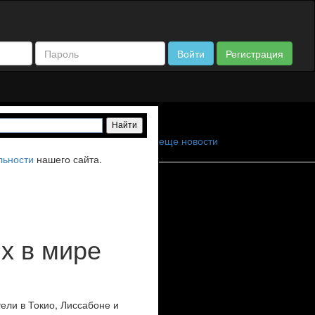
Войти
Регистрация
еще новости
льности
нашего сайта.
х в мире
ели в Токио, Лиссабоне и