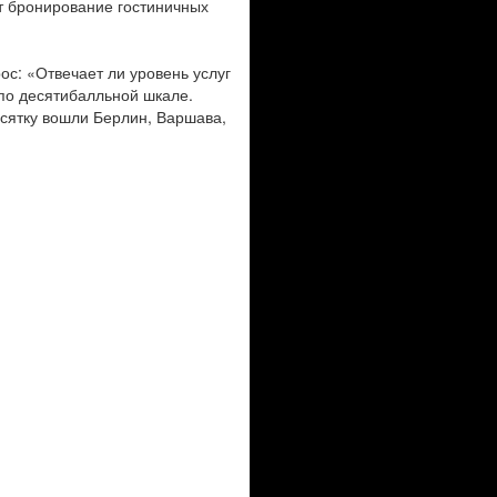
ет бронирование гостиничных
ос: «Отвечает ли уровень услуг
 по десятибалльной шкале.
есятку вошли Берлин, Варшава,