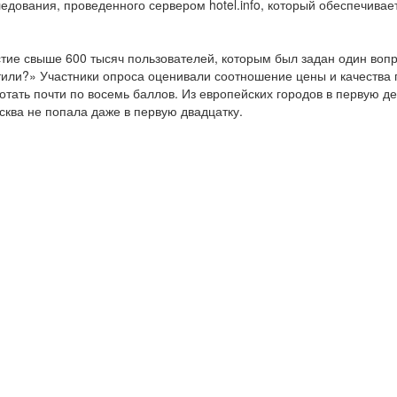
ледования, проведенного сервером hotel.info, который обеспечива
тие свыше 600 тысяч пользователей, которым был задан один вопр
тили?» Участники опроса оценивали соотношение цены и качества
тать почти по восемь баллов. Из европейских городов в первую д
ква не попала даже в первую двадцатку.