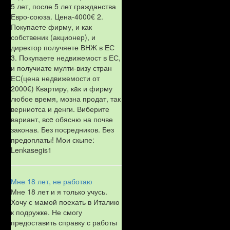
5 лет, после 5 лет гражданства
Евро-союза. Цена-4000€ 2.
Покупаете фирму, и как
собственик (акционер), и
директор получяете ВНЖ в ЕС
3. Покупаете недвижемост в ЕС,
и получиате мулти-визу стран
ЕС(цена недвижемости от
2000€) Квартиру, кaк и фирму
любое время, мозна продат, так
верниотса и денги. Виберите
вариант, всe обясню на почве
законав. Без посредников. Без
предоплаты! Мои скыпе:
Lenkasegis1
Мне 18 лет, не работаю
Мне 18 лет и я только учусь.
Хочу с мамой поехать в Италию
к подружке. Не смогу
предоставить справку с работы