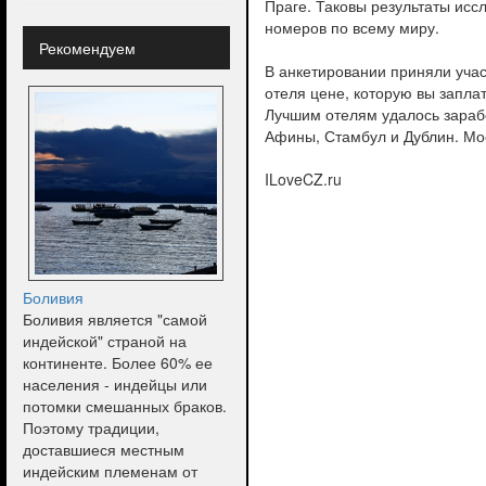
Праге. Таковы результаты исс
номеров по всему миру.
Рекомендуем
В анкетировании приняли учас
отеля цене, которую вы запла
Лучшим отелям удалось зарабо
Афины, Стамбул и Дублин. Мос
ILoveCZ.ru
Боливия
Боливия является "самой
индейской" страной на
континенте. Более 60% ее
населения - индейцы или
потомки смешанных браков.
Поэтому традиции,
доставшиеся местным
индейским племенам от