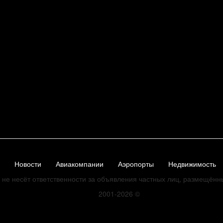
Новости
Авиакомпании
Аэропорты
Недвижимость
не несёт ответственности за объявления частных лиц, размещённ
2001-2026
©