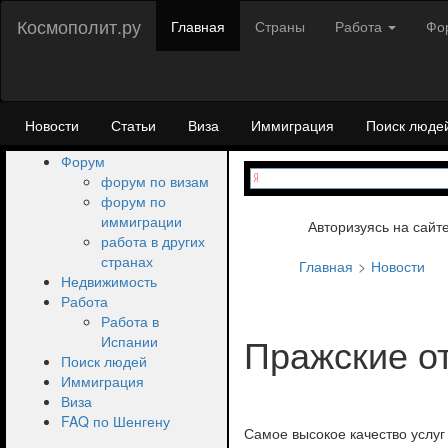
Космополит.ру
Главная
Страны
Работа
Фо
Новости
Статьи
Виза
Иммиграция
Поиск люде
Форум
форум по визам
форум по
иммиграции
Авторизуясь на сайт
работа в других
странах
Главная
Новости
Недвижимость
Работа
Работа в
Пражские от
Испании
Поиск людей
Иммиграция
Виза
FAQ по Шенгену
Самое высокое качество услуг