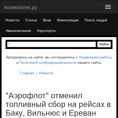
Космополит.ру
Toggl
naviga
Новости
Статьи
Виза
Иммиграция
Поиск людей
Авиакомпании
Аэропорты
Авторизуясь на сайте, вы соглашаетесь с
Правилами работы
и
Политикой конфиденциальности
нашего сайта.
Главная
Новости
"Аэрофлот" отменил
топливный сбор на рейсах в
Баку, Вильнюс и Ереван