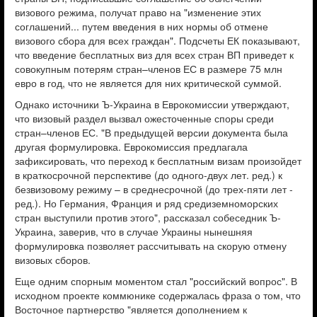
визового режима, получат право на "изменение этих
соглашений... путем введения в них нормы об отмене
визового сбора для всех граждан". Подсчеты ЕК показывают,
что введение бесплатных виз для всех стран ВП приведет к
совокупным потерям стран–членов ЕС в размере 75 млн
евро в год, что не является для них критической суммой.
Однако источники Ъ-Украина в Еврокомиссии утверждают,
что визовый раздел вызвал ожесточенные споры среди
стран–членов ЕС. "В предыдущей версии документа была
другая формулировка. Еврокомиссия предлагала
зафиксировать, что переход к бесплатным визам произойдет
в краткосрочной перспективе (до одного-двух лет. ред.) к
безвизовому режиму – в среднесрочной (до трех-пяти лет -
ред.). Но Германия, Франция и ряд средиземноморских
стран выступили против этого", рассказал собеседник Ъ-
Украина, заверив, что в случае Украины нынешняя
формулировка позволяет рассчитывать на скорую отмену
визовых сборов.
Еще одним спорным моментом стал "российский вопрос". В
исходном проекте коммюнике содержалась фраза о том, что
Восточное партнерство "является дополнением к