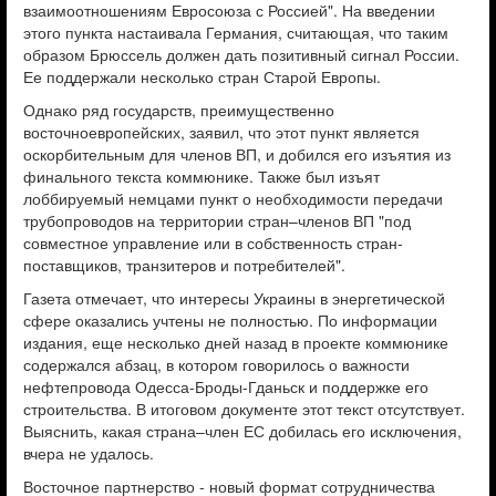
взаимоотношениям Евросоюза с Россией". На введении
этого пункта настаивала Германия, считающая, что таким
образом Брюссель должен дать позитивный сигнал России.
Ее поддержали несколько стран Старой Европы.
Однако ряд государств, преимущественно
восточноевропейских, заявил, что этот пункт является
оскорбительным для членов ВП, и добился его изъятия из
финального текста коммюнике. Также был изъят
лоббируемый немцами пункт о необходимости передачи
трубопроводов на территории стран–членов ВП "под
совместное управление или в собственность стран-
поставщиков, транзитеров и потребителей".
Газета отмечает, что интересы Украины в энергетической
сфере оказались учтены не полностью. По информации
издания, еще несколько дней назад в проекте коммюнике
содержался абзац, в котором говорилось о важности
нефтепровода Одесса-Броды-Гданьск и поддержке его
строительства. В итоговом документе этот текст отсутствует.
Выяснить, какая страна–член ЕС добилась его исключения,
вчера не удалось.
Восточное партнерство - новый формат сотрудничества