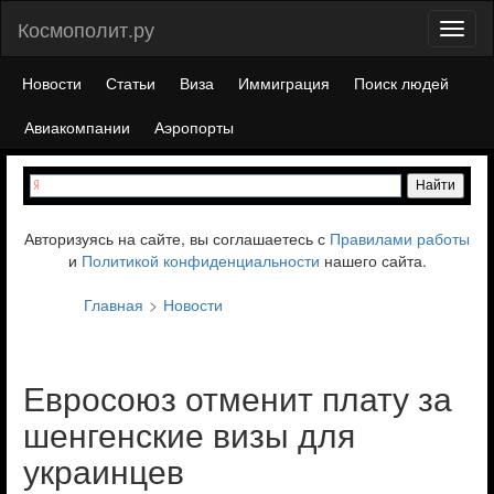
Космополит.ру
Toggl
naviga
Новости
Статьи
Виза
Иммиграция
Поиск людей
Авиакомпании
Аэропорты
Авторизуясь на сайте, вы соглашаетесь с
Правилами работы
и
Политикой конфиденциальности
нашего сайта.
Главная
Новости
Евросоюз отменит плату за
шенгенские визы для
украинцев